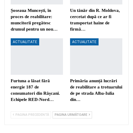
Șoseaua Muncești, în
Un tânăr din R. Moldova,
proces de reabilitare:
cercetat după ce ar fi
muncitorii pregătesc
transportat haine de
drumul pentru un nou…
firmă…
ACTUALITATE
ACTUALITATE
Furtuna a lăsat fără
Primăria anunță lucrări
energie 187 de
de reabilitare a trotuarului
consumatori din Râșcani.
de pe strada Alba-Iulia
Echipele RED-Nord…
din…
PAGINA PRECEDENTĂ
PAGINA URMĂTOARE