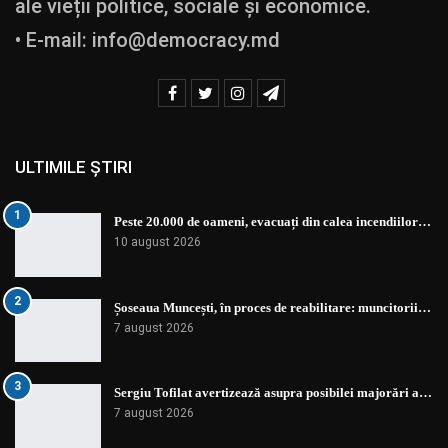
ale vieții politice, sociale și economice.
• E-mail:
info@democracy.md
ULTIMILE ȘTIRI
1
Peste 20.000 de oameni, evacuați din calea incendiilor…
10 august 2026
2
Șoseaua Muncești, în proces de reabilitare: muncitorii…
7 august 2026
3
Sergiu Tofilat avertizează asupra posibilei majorări a…
7 august 2026