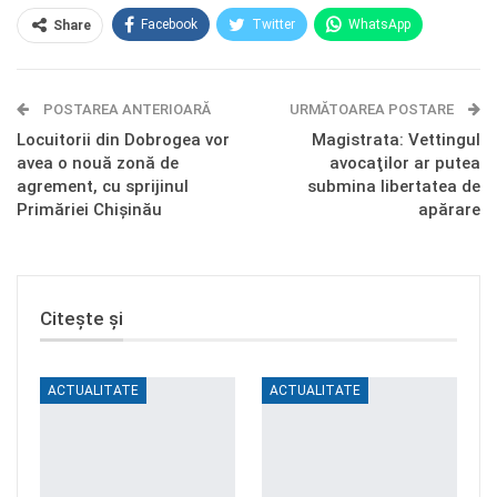
Facebook
Twitter
WhatsApp
Share
E-mail
Facebook Messenger
POSTAREA ANTERIOARĂ
Telegram
OK.ru
URMĂTOAREA POSTARE
Locuitorii din Dobrogea vor
Magistrata: Vettingul
avea o nouă zonă de
avocaţilor ar putea
agrement, cu sprijinul
submina libertatea de
Primăriei Chișinău
apărare
Citește și
ACTUALITATE
ACTUALITATE