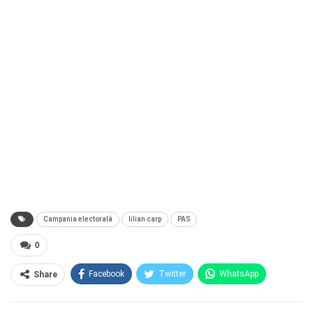
Campania electorală
lilian carp
PAS
0
Facebook
Twitter
WhatsApp
Share
E-mail
Facebook Messenger