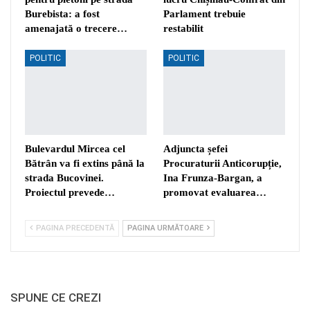
Burebista: a fost
Parlament trebuie
amenajată o trecere…
restabilit
POLITIC
POLITIC
Bulevardul Mircea cel
Adjuncta șefei
Bătrân va fi extins până la
Procuraturii Anticorupție,
strada Bucovinei.
Ina Frunza-Bargan, a
Proiectul prevede…
promovat evaluarea…
PAGINA PRECEDENTĂ
PAGINA URMĂTOARE
SPUNE CE CREZI