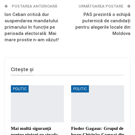
POSTAREA ANTERIOARĂ
Telegram
OK.ru
URMĂTOAREA POSTARE
Ion Ceban critică dur
PAS prezintă o echipă
suspendarea mandatului
puternică de candidați
primarului în funcție pe
pentru alegerile locale din
perioada electorală: Mai
Moldova
mare prostie n-am văzut!
Citește și
POLITIC
POLITIC
Mai multă siguranță
Fiodor Gagauz: Grupul de
pentru pietoni pe strada
lucru Chișinău-Comrat din