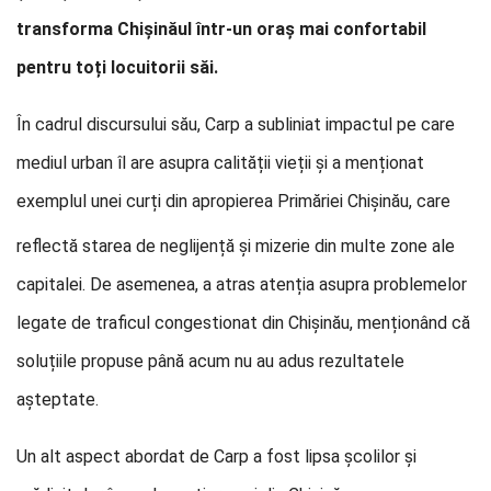
transforma Chișinăul într-un oraș mai confortabil
pentru toți locuitorii săi.
În cadrul discursului său, Carp a subliniat impactul pe care
mediul urban îl are asupra calității vieții și a menționat
exemplul u
nei curți din apropierea Primăriei Chișinău, care
reflectă starea de neglijență și mizerie din multe zone ale
capitalei. De asemenea, a atras atenția asupra problemelor
legate de traficul congestionat din Chișinău, menționând că
soluțiile propuse până acum nu au adus rezultatele
așteptate.
Un alt aspect abordat de Carp a fost lipsa școlilor și