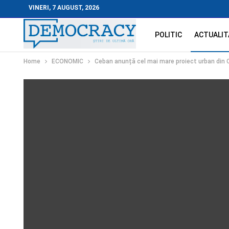
VINERI, 7 AUGUST, 2026
POLITIC
ACTUALIT
Home
ECONOMIC
Ceban anunță cel mai mare proiect urban din Chi