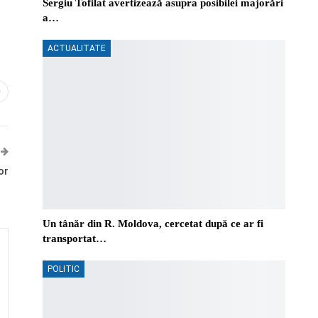
Sergiu Tofilat avertizează asupra posibilei majorări
a…
ACTUALITATE
0
or
Un tânăr din R. Moldova, cercetat după ce ar fi
transportat…
POLITIC