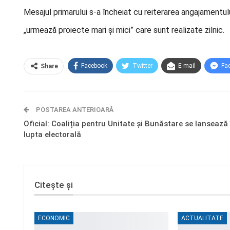
Mesajul primarului s-a încheiat cu reiterarea angajamentul
„urmează proiecte mari și mici” care sunt realizate zilnic.
Facebook
Twitter
E-mail
Fa
Share
POSTAREA ANTERIOARĂ
Oficial: Coaliția pentru Unitate și Bunăstare se lansează 
lupta electorală
Citește și
ECONOMIC
ACTUALITATE