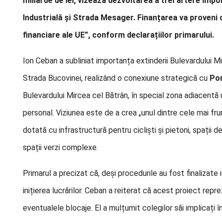
miliarde de lei, vizează dezvoltarea a trei artere imp
Industrială și Strada Mesager. Finanțarea va proveni 
financiare ale UE”, conform declarațiilor primarului.
Ion Ceban a subliniat importanța extinderii Bulevardului M
Strada Bucovinei, realizând o conexiune strategică cu
Por
Bulevardului Mircea cel Bătrân, în special zona adiacentă 
personal. Viziunea este de a crea „unul dintre cele mai f
dotată cu infrastructură pentru cicliști și pietoni, spații d
spații verzi complexe.
Primarul a precizat că, deși procedurile au fost finalizate 
inițierea lucrărilor. Ceban a reiterat că acest proiect repre
eventualele blocaje. El a mulțumit colegilor săi implicați î