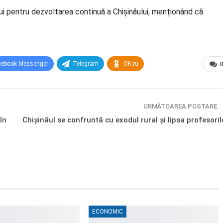
ui pentru dezvoltarea continuă a Chișinăului, menționând că
cebook Messenger
Telegram
OK.ru
URMĂTOAREA POSTARE
în
Chișinăul se confruntă cu exodul rural și lipsa profesoril
ECONOMIC