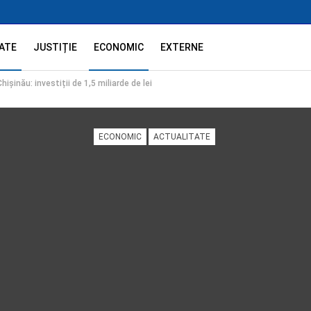
ATE
JUSTIȚIE
ECONOMIC
EXTERNE
șinău: investiții de 1,5 miliarde de lei
ECONOMIC
ACTUALITATE