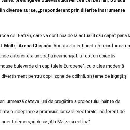
ortante: prelungirea Bulevardului Mircea cel Bătrân, Strada
din diverse surse, „preponderent prin diferite instrumente
ircea cel Bătrân, care va continua de la actualul său capăt până l
t Mall
și
Arena Chișinău
. Acesta a menționat că transformarea
unde anterior era un spațiu neamenajat, a fost un obiectiv
rumoase bulevarde din capitalele Europene”, cu o alee modernă
e divertisment pentru copii, zone de odihnă, sisteme de irigații și
ieri, urmează câteva luni de pregătire a proiectului înainte de
zintă o îndeplinire a promisiunilor sale electorale, indiferent de
n acest demers, inclusiv „Ala Mârza și echipa”.