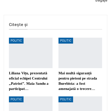
bagaje
Citește și
POLITIC
POLITIC
Liliana Vițu, prezentată
Mai multă siguranță
oficial echipei Centrului
pentru pietoni pe strada
„Patriot”. Maia Sandu a
Burebista: a fost
participat…
amenajată o trecere…
POLITIC
POLITIC