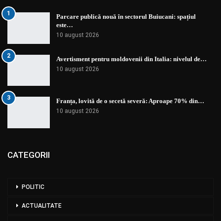
1
Parcare publică nouă în sectorul Buiucani: spațiul
este…
10 august 2026
2
Avertisment pentru moldovenii din Italia: nivelul de…
10 august 2026
3
Franța, lovită de o secetă severă: Aproape 70% din…
10 august 2026
CATEGORII
POLITIC
ACTUALITATE