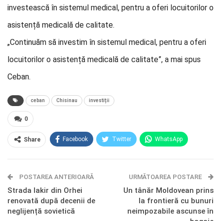
investească în sistemul medical, pentru a oferi locuitorilor o
asistență medicală de calitate.
„Continuăm să investim în sistemul medical, pentru a oferi
locuitorilor o asistență medicală de calitate”, a mai spus
Ceban.
ceban
Chisinau
investiții
0
Facebook
Twitter
WhatsApp
Share
E-mail
Facebook Messenger
POSTAREA ANTERIOARĂ
Telegram
OK.ru
URMĂTOAREA POSTARE
Strada Iakir din Orhei
Un tânăr Moldovean prins
renovată după decenii de
la frontieră cu bunuri
neglijență sovietică
neimpozabile ascunse în