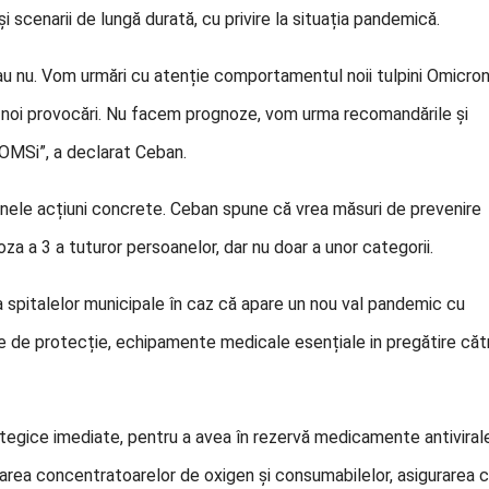
scenarii de lungă durată, cu privire la situația pandemică.
au nu. Vom urmări cu atenție comportamentul noii tulpini Omicron
d noi provocări. Nu facem prognoze, vom urma recomandările și
v OMSi”, a declarat Ceban.
 unele acțiuni concrete. Ceban spune că vrea măsuri de prevenire
doza a 3 a tuturor persoanelor, dar nu doar a unor categorii.
 a spitalelor municipale în caz că apare un nou val pandemic cu
e de protecție, echipamente medicale esențiale in pregătire căt
ategice imediate, pentru a avea în rezervă medicamente antiviral
area concentratoarelor de oxigen și consumabilelor, asigurarea 