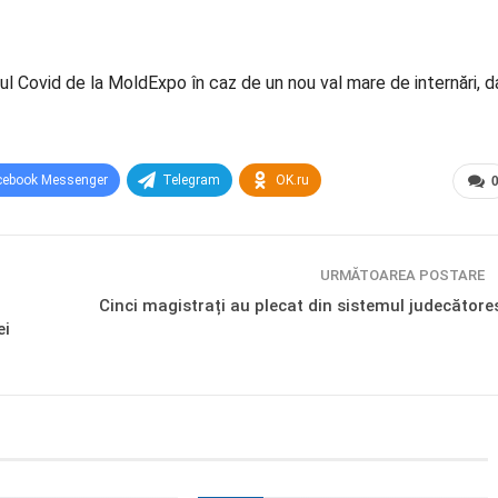
rul Covid de la MoldExpo în caz de un nou val mare de internări, d
cebook Messenger
Telegram
OK.ru
URMĂTOAREA POSTARE
Cinci magistrați au plecat din sistemul judecătore
ei