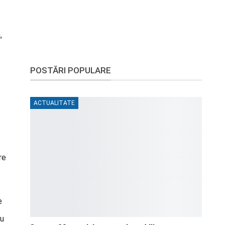
,
POSTĂRI POPULARE
ACTUALITATE
re
e
cu