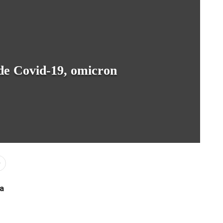
 de Covid-19, omicron
0
 a