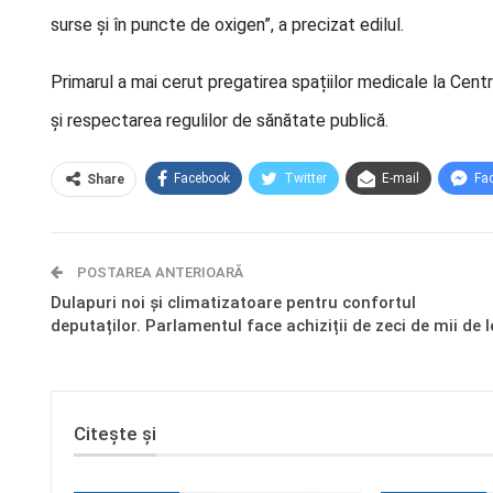
surse și în puncte de oxigen”, a precizat edilul.
Primarul a mai cerut pregatirea spațiilor medicale la Cent
și respectarea regulilor de sănătate publică.
Facebook
Twitter
E-mail
Fa
Share
POSTAREA ANTERIOARĂ
Dulapuri noi și climatizatoare pentru confortul
deputaților. Parlamentul face achiziții de zeci de mii de l
Citește și