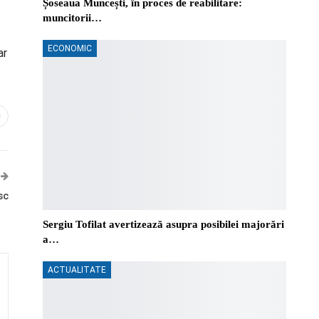
Șoseaua Muncești, în proces de reabilitare:
muncitorii…
ECONOMIC
ar
0
sc
Sergiu Tofilat avertizează asupra posibilei majorări
a…
ACTUALITATE