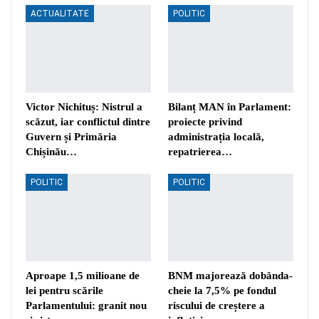
ACTUALITATE
POLITIC
Victor Nichituș: Nistrul a
Bilanț MAN în Parlament:
scăzut, iar conflictul dintre
proiecte privind
Guvern și Primăria
administrația locală,
Chișinău…
repatrierea…
POLITIC
POLITIC
Aproape 1,5 milioane de
BNM majorează dobânda-
lei pentru scările
cheie la 7,5% pe fondul
Parlamentului: granit nou
riscului de creștere a