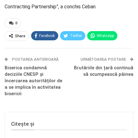
Contracting Partnership”, a conchis Ceban.
0
Facebook
Twitter
WhatsApp
Share
E-mail
Facebook Messenger
POSTAREA ANTERIOARĂ
Telegram
OK.ru
URMĂTOAREA POSTARE
Biserica condamnă
Brutăriile din țară continuă
deciziile CNESP și
să scumpească pâinea
încercarea autorităților de
a se implica în activitatea
bisericii
Citește și