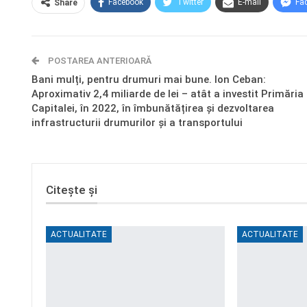
Facebook
Twitter
E-mail
Fa
Share
POSTAREA ANTERIOARĂ
Bani mulți, pentru drumuri mai bune. Ion Ceban:
Aproximativ 2,4 miliarde de lei – atât a investit Primăria
Capitalei, în 2022, în îmbunătățirea și dezvoltarea
infrastructurii drumurilor și a transportului
Citește și
ACTUALITATE
ACTUALITATE