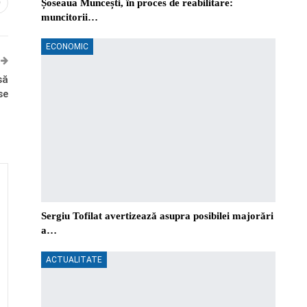
Șoseaua Muncești, în proces de reabilitare:
0
muncitorii…
ECONOMIC
să
se
Sergiu Tofilat avertizează asupra posibilei majorări
a…
ACTUALITATE