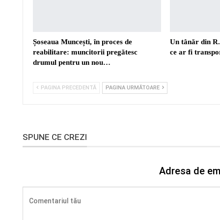
Șoseaua Muncești, în proces de
Un tânăr din R
reabilitare: muncitorii pregătesc
ce ar fi transp
drumul pentru un nou…
PAGINA PRECEDENTĂ
PAGINA URMĂTOARE
SPUNE CE CREZI
Adresa de ema