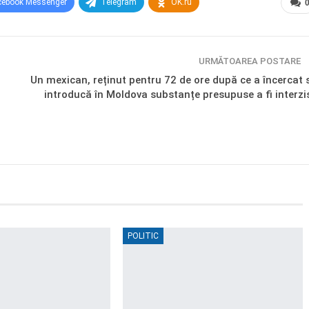
cebook Messenger
Telegram
OK.ru
URMĂTOAREA POSTARE
Un mexican, reținut pentru 72 de ore după ce a încercat 
introducă în Moldova substanțe presupuse a fi interzi
POLITIC