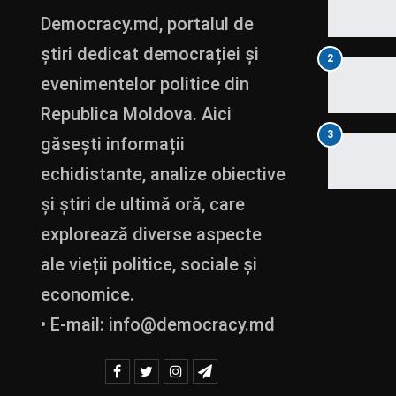
Democracy.md, portalul de
știri dedicat democrației și
2
evenimentelor politice din
Republica Moldova. Aici
3
găsești informații
echidistante, analize obiective
și știri de ultimă oră, care
explorează diverse aspecte
ale vieții politice, sociale și
economice.
• E-mail:
info@democracy.md