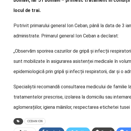
bolnavi, iar 51 bolnavi – primesc tratament în condiți
locul de trai.
Potrivit primarului general Ion Ceban, până la data de 3 ian
administrate. Primarul general Ion Ceban a declarat:
„Observăm sporirea cazurilor de gripă și infecții respirator
sunt mobilizate în asigurarea asistenței medicale în volum 
epidemiologică prin gripă și infecții respiratorii, dar și o adr
Specialiștii recomandă consultarea medicului de familie la 
tratamentelor prescrise, izolarea la domiciliu sau intern
aglomerațiilor, igiena mâinilor, respectarea etichetei tusei
CEBAN ION