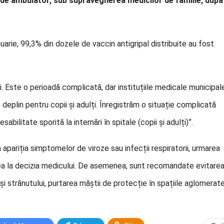
i de ambulator, sub supravegherea medicilor de familie, după
uarie, 99,3% din dozele de vaccin antigripal distribuite au fost
ii. Este o perioadă complicată, dar instituțiile medicale municipal
deplin pentru copii și adulți. Înregistrăm o situație complicată
esabilitate sporită la internări în spitale (copii și adulți)”.
apariția simptomelor de viroze sau infecții respiratorii, urmarea
area la decizia medicului. De asemenea, sunt recomandate evitare
 și strănutului, purtarea măștii de protecție în spațiile aglomerate