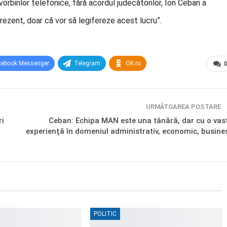
orbirilor telefonice, fără acordul judecătorilor, Ion Ceban a
rezent, doar că vor să legifereze acest lucru”.
cebook Messenger
Telegram
OK.ru
URMĂTOAREA POSTARE
ri
Ceban: Echipa MAN este una tânără, dar cu o vas
experienţă în domeniul administrativ, economic, busine
POLITIC