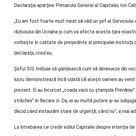
Declaraţia aparţine Primarului General al Capitalei, Ion Ceb
„Eu am fost foarte mult mirat să văd un şef al Serviciului
războiului din Ucraina şi cum va afecta acesta ţara noastră.
vorbeşte în calitate de preşedinte al principalei instituţii 
declaraţii, cred eu.
Şeful SIS trebuie să gândească cum să diminueze din riscur
lucru demonstrează încă odată că aceşti oameni au venit 
prezent. Ei au încurcat „coada vacii cu ştampila Primăriei”.
străchini” în fiecare zi. Da, ei au multă putere şi-au subjugat
decid când instaurăm stare de urgenţă, când nu”, a mai a
La întrebarea ce crede edilul Capitalei despre intenţia de a