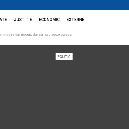
ATE
JUSTIȚIE
ECONOMIC
EXTERNE
inueze din riscuri, dar să nu creeze panică
POLITIC