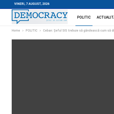
VINERI, 7 AUGUST, 2026
POLITIC
ACTUALIT
Home
POLITIC
Ceban: Şeful SIS trebuie să gândească cum să dim