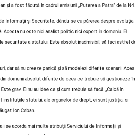
an şi a fost făcută în cadrul emisiunii „Puterea a Patra” de la N4.
 de Informaţii şi Securitate, dându-se cu părerea despre evoluţia
 Acesta nu este nici analist politic nici expert în domeniu. El
de securitate a statului. Este absolut inadmisibil, să faci astfel d
i, dar să nu creeze panică şi să modelezi diferite scenarii. Aces
din domenii absolut diferite de ceea ce trebuie să gestioneze în
 Este grav. Ei nu au idee ce şi cum trebuie să facă. „Calcă în
 instituţiile statului, ale organelor de drept, ei sunt justiţia, ei
dăugat Ion Ceban.
 i se acorda mai multe atribuţii Serviciului de Informaţii şi