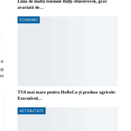
Linia de înaltă tensiune Bălți–Dnestrovsk, grav
avariată de…
ECONOMIC
0
tă
ss
TVA mai mare pentru HoReCa și produse agricole:
Executivul…
ACTUALITATE