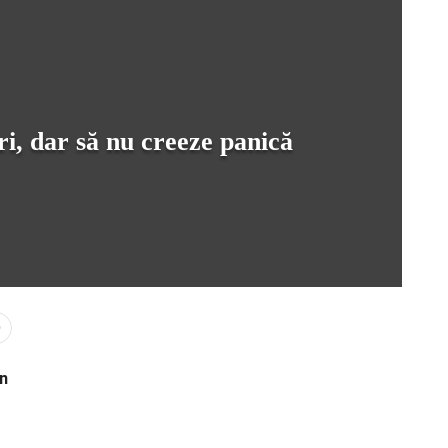
i, dar să nu creeze panică
0
în