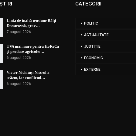
ȘTIRI
CATEGORII
Linia de înaltă tensiune Bălți–
POLITIC
Dnestrovsk, grav…
7 august 2026
ACTUALITATE
TVA mai mare pentru HoReCa
JUSTIȚIE
și produse agricole:…
6 august 2026
ECONOMIC
EXTERNE
Victor Nichituș: Nistrul a
scăzut, iar conflictul…
6 august 2026