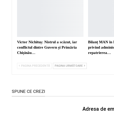
Victor Nichituș: Nistrul a scăzut, iar
Bilanț MAN în 
conflictul dintre Guvern și Primăria
privind adminis
Chișinău…
repatrierea…
PAGINA PRECEDENTĂ
PAGINA URMĂTOARE
SPUNE CE CREZI
Adresa de ema