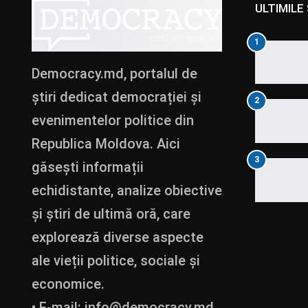
ULTIMILE 
1
Democracy.md, portalul de
știri dedicat democrației și
2
evenimentelor politice din
Republica Moldova. Aici
3
găsești informații
echidistante, analize obiective
și știri de ultimă oră, care
explorează diverse aspecte
ale vieții politice, sociale și
economice.
• E-mail:
info@democracy.md