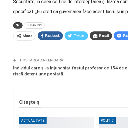
Securitate, în ceea ce ţine de interceptarea şi filarea conv
specificat: „Eu cred că guvernarea face acest lucru şi în p
CEBAN ION
Facebook
Twitter
E-mail
Fa
Share
POSTAREA ANTERIOARĂ
Individul care și-a înjunghiat fostul profesor de 154 de o
riscă detențiune pe viață
Citește și
ACTUALITATE
POLITIC