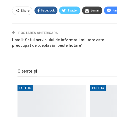
Facebook
Twitter
E-mail
Fa
Share
POSTAREA ANTERIOARĂ
Usatîi: Șeful serviciului de informații militare este
preocupat de „deplasări peste hotare”
Citește și
POLITIC
POLITIC