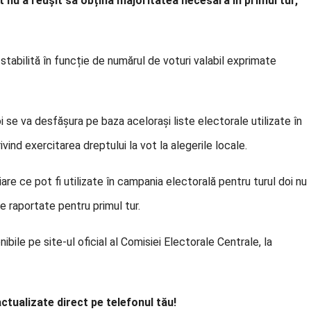
dat nu a reușit să obțină majoritatea necesară în primul tur,
 stabilită în funcție de numărul de voturi valabil exprimate
i se va desfășura pe baza acelorași liste electorale utilizate în
ivind exercitarea dreptului la vot la alegerile locale.
re ce pot fi utilizate în campania electorală pentru turul doi nu
ile raportate pentru primul tur.
bile pe site-ul oficial al Comisiei Electorale Centrale, la
actualizate direct pe telefonul tău!