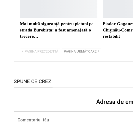
Mai multă siguranță pentru pietoni pe
Fiodor Gagauz:
strada Burebista: a fost amenajată o
Chișinău-Comra
trecere…
restabilit
PAGINA PRECEDENTĂ
PAGINA URMĂTOARE
SPUNE CE CREZI
Adresa de ema