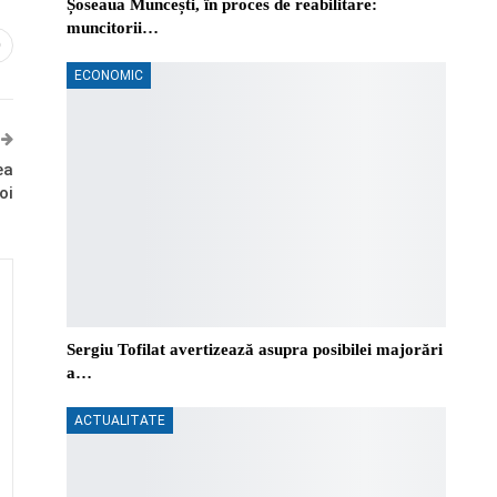
Șoseaua Muncești, în proces de reabilitare:
muncitorii…
0
ECONOMIC
ea
oi
Sergiu Tofilat avertizează asupra posibilei majorări
a…
ACTUALITATE