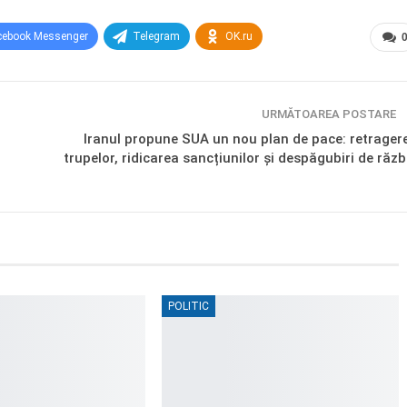
cebook Messenger
Telegram
OK.ru
URMĂTOAREA POSTARE
Iranul propune SUA un nou plan de pace: retrager
trupelor, ridicarea sancțiunilor și despăgubiri de răzb
POLITIC