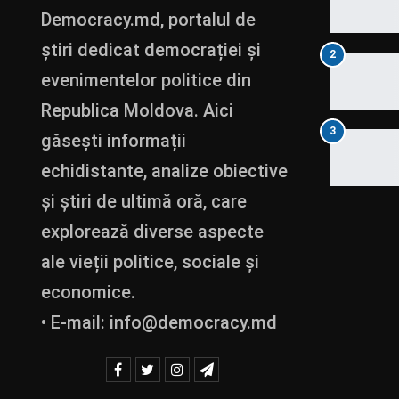
Democracy.md, portalul de
știri dedicat democrației și
2
evenimentelor politice din
Republica Moldova. Aici
3
găsești informații
echidistante, analize obiective
și știri de ultimă oră, care
explorează diverse aspecte
ale vieții politice, sociale și
economice.
• E-mail:
info@democracy.md