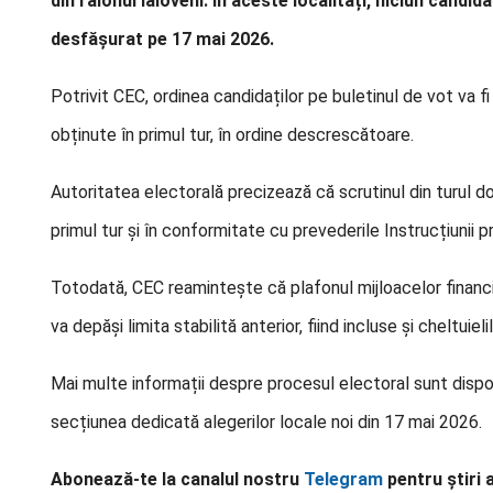
din raionul Ialoveni. În aceste localități, niciun candi
desfășurat pe 17 mai 2026.
Potrivit CEC, ordinea candidaților pe buletinul de vot va fi
obținute în primul tur, în ordine descrescătoare.
Autoritatea electorală precizează că scrutinul din turul do
primul tur și în conformitate cu prevederile Instrucțiunii pr
Totodată, CEC reamintește că plafonul mijloacelor financia
va depăși limita stabilită anterior, fiind incluse și cheltuiel
Mai multe informații despre procesul electoral sunt disponi
secțiunea dedicată alegerilor locale noi din 17 mai 2026.
Abonează-te la canalul nostru
Telegram
pentru știri 