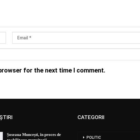
browser for the next time I comment.
ȘTIRI
CATEGORII
Șoseaua Muncești, în proces de
POLITIC
reabilitare: muncitorii…