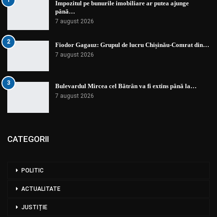
1
Impozitul pe bunurile imobiliare ar putea ajunge
până…
7 august 2026
2
Fiodor Gagauz: Grupul de lucru Chișinău-Comrat din…
7 august 2026
3
Bulevardul Mircea cel Bătrân va fi extins până la…
7 august 2026
CATEGORII
POLITIC
ACTUALITATE
JUSTIȚIE