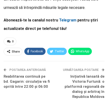
urmează să întreprindă măsurile legale necesare.
Abonează-te la canalul nostru
Telegram
pentru știri
actualizate direct pe telefonul tău!
0
Facebook
Twitter
WhatsApp
Share
E-mail
Facebook Messenger
POSTAREA ANTERIOARĂ
Telegram
OK.ru
URMĂTOAREA POSTARE
Reabilitarea continuă pe
Inițiativă lansată de
bd. Gagarin: circulația va fi
Victoria Furtună: o
oprită între 22:00 și 06:00
platformă regională de
dialog și arbitraj în
Republica Moldova