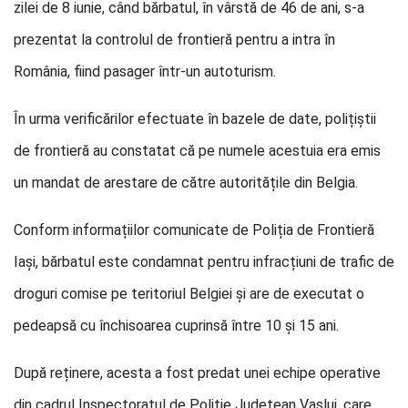
zilei de 8 iunie, când bărbatul, în vârstă de 46 de ani, s-a
prezentat la controlul de frontieră pentru a intra în
România, fiind pasager într-un autoturism.
În urma verificărilor efectuate în bazele de date, polițiștii
de frontieră au constatat că pe numele acestuia era emis
un mandat de arestare de către autoritățile din Belgia.
Conform informațiilor comunicate de Poliția de Frontieră
Iași, bărbatul este condamnat pentru infracțiuni de trafic de
droguri comise pe teritoriul Belgiei și are de executat o
pedeapsă cu închisoarea cuprinsă între 10 și 15 ani.
După reținere, acesta a fost predat unei echipe operative
din cadrul Inspectoratul de Poliție Județean Vaslui, care