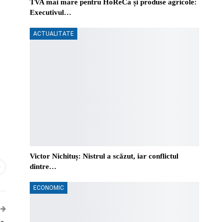
TVA mai mare pentru HoReCa și produse agricole:
Executivul…
ACTUALITATE
Victor Nichituș: Nistrul a scăzut, iar conflictul
dintre…
0
ECONOMIC