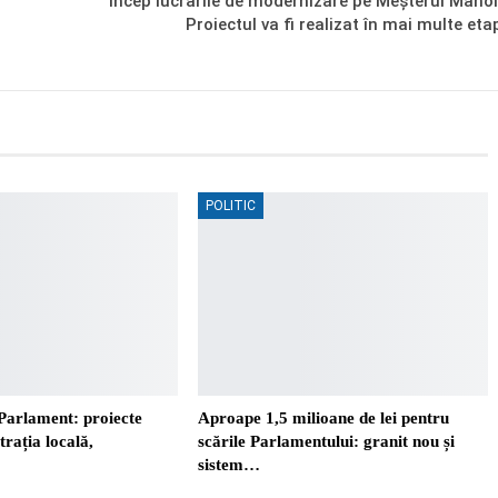
Încep lucrările de modernizare pe Meșterul Manol
Proiectul va fi realizat în mai multe eta
POLITIC
Parlament: proiecte
Aproape 1,5 milioane de lei pentru
trația locală,
scările Parlamentului: granit nou și
sistem…