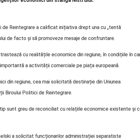
genților economici din stânga Nistrului.
ci de Reintegrare a calificat inițiativa drept una cu „tentă
lui de facto și să promoveze mesaje de confruntare.
ntrastează cu realitățile economice din regiune, în condițiile în ca
 importantă a activității comerciale pe piața europeană.
ci din regiune, cea mai solicitată destinație din Uniunea
 Biroului Politici de Reintegrare.
t tip sunt greu de reconciliat cu relațiile economice existente și 
lski a solicitat funcționarilor administrației separatiste