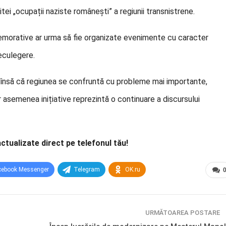
ei „ocupații naziste românești” a regiunii transnistrene.
comemorative ar urma să fie organizate evenimente cu caracter
eculegere.
n însă că regiunea se confruntă cu probleme mai importante,
r asemenea inițiative reprezintă o continuare a discursului
actualizate direct pe telefonul tău!
cebook Messenger
Telegram
OK.ru
URMĂTOAREA POSTARE