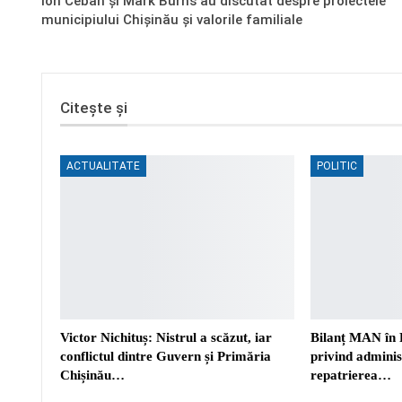
Ion Ceban și Mark Burns au discutat despre proiectele
municipiului Chișinău și valorile familiale
Citește și
ACTUALITATE
POLITIC
Victor Nichituș: Nistrul a scăzut, iar
Bilanț MAN în 
conflictul dintre Guvern și Primăria
privind adminis
Chișinău…
repatrierea…