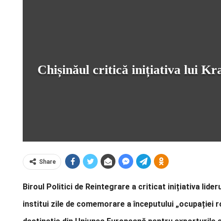
Chișinăul critică inițiativa lui 
Share
Biroul Politici de Reintegrare a criticat inițiativa lid
institui zile de comemorare a începutului „ocupației r