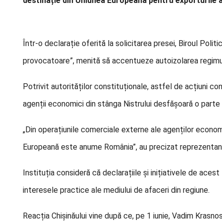
destinație din Uniunea Europeană pentru exporturile a
Într-o declarație oferită la solicitarea presei, Biroul Politi
provocatoare”, menită să accentueze autoizolarea regimu
Potrivit autorităților constituționale, astfel de acțiuni co
agenții economici din stânga Nistrului desfășoară o parte
„Din operațiunile comerciale externe ale agenților economi
Europeană este anume România”, au precizat reprezentanții
Instituția consideră că declarațiile și inițiativele de aces
interesele practice ale mediului de afaceri din regiune.
Reacția Chișinăului vine după ce, pe 1 iunie, Vadim Krasnose