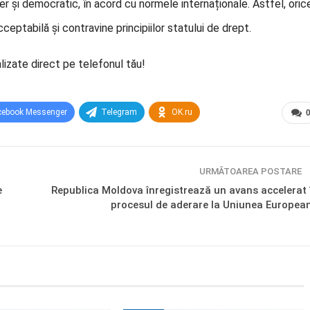
iber și democratic, în acord cu normele internaționale. Astfel, oric
ceptabilă și contravine principiilor statului de drept.
lizate direct pe telefonul tău!
cebook Messenger
Telegram
OK.ru
URMĂTOAREA POSTARE
e
Republica Moldova înregistrează un avans accelerat 
procesul de aderare la Uniunea Europea