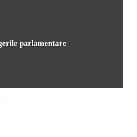
egerile parlamentare
0