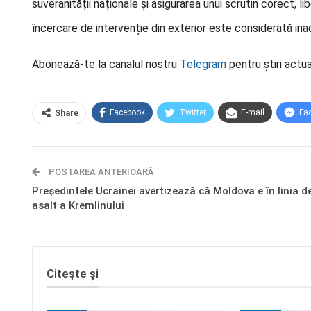
suveranității naționale și asigurarea unui scrutin corect, l
încercare de intervenție din exterior este considerată inac
Abonează-te la canalul nostru
Telegram
pentru știri actua
Facebook
Twitter
E-mail
Fa
Share
POSTAREA ANTERIOARĂ
Președintele Ucrainei avertizează că Moldova e în linia d
asalt a Kremlinului
Citește și