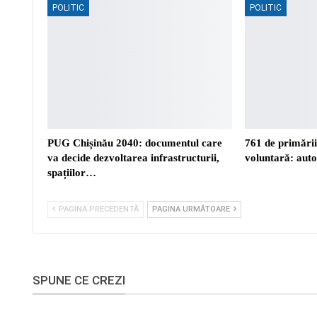
POLITIC
POLITIC
PUG Chișinău 2040: documentul care
761 de primări
va decide dezvoltarea infrastructurii,
voluntară: auto
spațiilor…
PAGINA PRECEDENTĂ
PAGINA URMĂTOARE
SPUNE CE CREZI