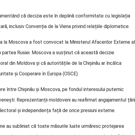
umentând că decizia este în deplină conformitate cu legislația
ă, inclusiv Convenția de la Viena privind relațiile diplomatice.
a la Moscova a fost convocat la Ministerul Afacerilor Externe al
in partea Rusiei. Moscova a susținut că această decizie
ral din Moldova și că autoritățile de la Chișinău ar încălca
ritate și Cooperare în Europa (OSCE).
re între Chișinău și Moscova, pe fondul interesului puternic
ovenești. Reprezentanții moldoveni au reafirmat angajamentul țări
lectoral și independența față de orice presiuni externe.
ene au subliniat că toate măsurile luate urmăresc protejarea