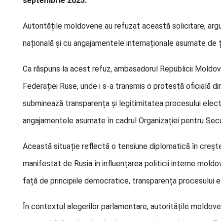
septembrie 2025.
Autoritățile moldovene au refuzat această solicitare, arg
națională și cu angajamentele internaționale asumate de țar
Ca răspuns la acest refuz, ambasadorul Republicii Moldov
Federației Ruse, unde i s-a transmis o protestă oficială d
subminează transparența și legitimitatea procesului electo
angajamentele asumate în cadrul Organizației pentru Secu
Această situație reflectă o tensiune diplomatică în crește
manifestat de Rusia în influențarea politicii interne mold
față de principiile democratice, transparența procesului e
În contextul alegerilor parlamentare, autoritățile moldov