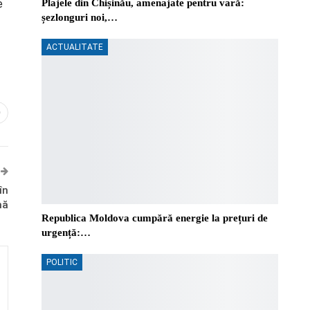
e
Plajele din Chișinău, amenajate pentru vară:
șezlonguri noi,…
ACTUALITATE
0
în
nă
Republica Moldova cumpără energie la prețuri de
urgență:…
POLITIC