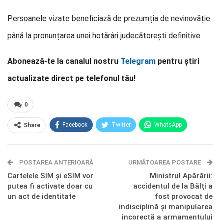
Persoanele vizate beneficiază de prezumția de nevinovăție
până la pronunțarea unei hotărâri judecătorești definitive.
Abonează-te la canalul nostru
Telegram
pentru știri
actualizate direct pe telefonul tău!
0
Facebook
Twitter
WhatsApp
Share
E-mail
Facebook Messenger
POSTAREA ANTERIOARĂ
Telegram
OK.ru
URMĂTOAREA POSTARE
Cartelele SIM și eSIM vor
Ministrul Apărării:
putea fi activate doar cu
accidentul de la Bălți a
un act de identitate
fost provocat de
indisciplină și manipularea
incorectă a armamentului