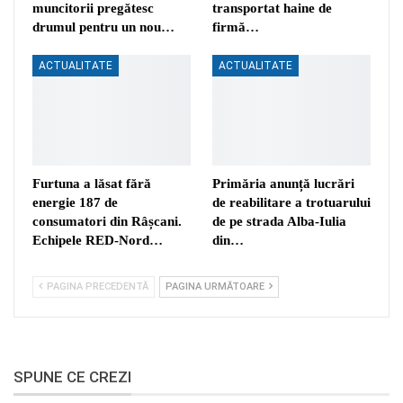
muncitorii pregătesc
transportat haine de
drumul pentru un nou…
firmă…
ACTUALITATE
ACTUALITATE
Furtuna a lăsat fără
Primăria anunță lucrări
energie 187 de
de reabilitare a trotuarului
consumatori din Râșcani.
de pe strada Alba-Iulia
Echipele RED-Nord…
din…
PAGINA PRECEDENTĂ
PAGINA URMĂTOARE
SPUNE CE CREZI