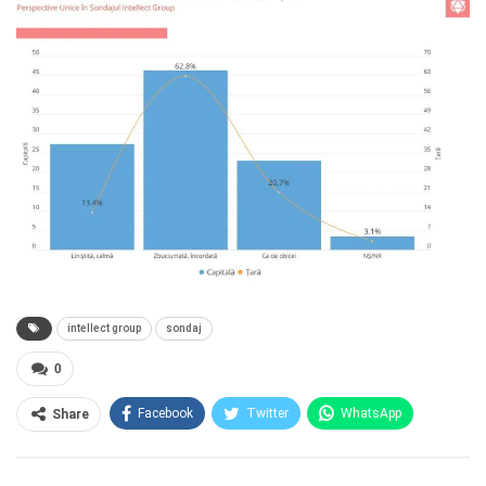
intellect group
sondaj
0
Facebook
Twitter
WhatsApp
Share
E-mail
Facebook Messenger