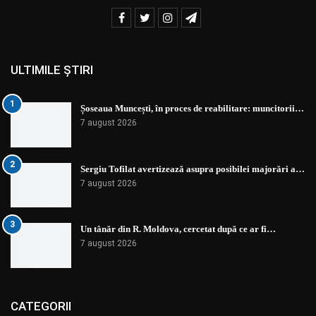
ULTIMILE ȘTIRI
1
Șoseaua Muncești, în proces de reabilitare: muncitorii…
7 august 2026
2
Sergiu Tofilat avertizează asupra posibilei majorări a…
7 august 2026
3
Un tânăr din R. Moldova, cercetat după ce ar fi…
7 august 2026
CATEGORII