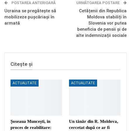
POSTAREA ANTERIOARĂ
Telegram
OK.ru
URMĂTOAREA POSTARE
Ucraina se pregătește să
Cetățenii din Republica
mobilizeze pușcăriași în
Moldova stabiliți în
armată
Slovenia vor putea
beneficia de pensii și de
alte indemnizații sociale
Citește și
ACTUALITATE
ACTUALITATE
Șoseaua Muncești, în
Un tânăr din R. Moldova,
proces de reabilitare:
cercetat după ce ar fi