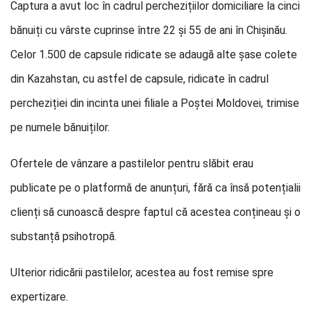
Captura a avut loc în cadrul perchezițiilor domiciliare la cinci
bănuiți cu vârste cuprinse între 22 și 55 de ani în Chișinău.
Celor 1.500 de capsule ridicate se adaugă alte șase colete
din Kazahstan, cu astfel de capsule, ridicate în cadrul
percheziției din incinta unei filiale a Poștei Moldovei, trimise
pe numele bănuiților.
Ofertele de vânzare a pastilelor pentru slăbit erau
publicate pe o platformă de anunțuri, fără ca însă potențialii
clienți să cunoască despre faptul că acestea conțineau și o
substanță psihotropă.
Ulterior ridicării pastilelor, acestea au fost remise spre
expertizare.