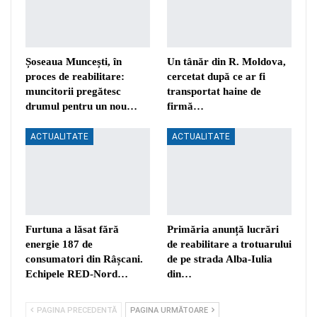
Șoseaua Muncești, în
Un tânăr din R. Moldova,
proces de reabilitare:
cercetat după ce ar fi
muncitorii pregătesc
transportat haine de
drumul pentru un nou…
firmă…
ACTUALITATE
ACTUALITATE
Furtuna a lăsat fără
Primăria anunță lucrări
energie 187 de
de reabilitare a trotuarului
consumatori din Râșcani.
de pe strada Alba-Iulia
Echipele RED-Nord…
din…
PAGINA PRECEDENTĂ
PAGINA URMĂTOARE