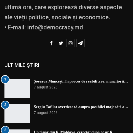
ultimă oră, care explorează diverse aspecte
ale vieții politice, sociale și economice.
• E-mail:
info@democracy.md
ULTIMILE ȘTIRI
1
Șoseaua Muncești, în proces de reabilitare: muncitorii…
7 august 2026
2
Sergiu Tofilat avertizează asupra posibilei majorări a…
7 august 2026
3
Un tânăr din R. Moldova, cercetat după ce ar fi…