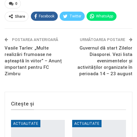
0
Facebook
Twitter
WhatsApp
Share
E-mail
Facebook Messenger
POSTAREA ANTERIOARĂ
Telegram
OK.ru
URMĂTOAREA POSTARE
Vasile Tarlev: „Multe
Guvernul dă start Zilelor
realizări frumoase ne
Diasporei. Vezi lista
așteaptă în viitor” – Anunț
evenimentelor și
important pentru FC
activităților organizate în
Zimbru
perioada 14 – 23 august
Citește și
ACTUALITATE
ACTUALITATE