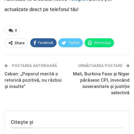
actualizate direct pe telefonul tău!
0
Facebook
Twitter
WhatsApp
Share
E-mail
Facebook Messenger
POSTAREA ANTERIOARĂ
Telegram
OK.ru
URMĂTOAREA POSTARE
Ceban: „Poporul merită o
Mali, Burkina Faso și Niger
retorică pozitivă, nu război
părăsesc CPI, invocând
și insulte”
suveranitate și justiție
selectivă
Citește și