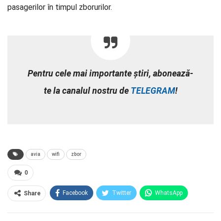
pasagerilor în timpul zborurilor.
Pentru cele mai importante știri, abonează-
te la canalul nostru de
TELEGRAM
!
avia
wifi
zbor
0
Facebook
Twitter
WhatsApp
Share
E-mail
Facebook Messenger