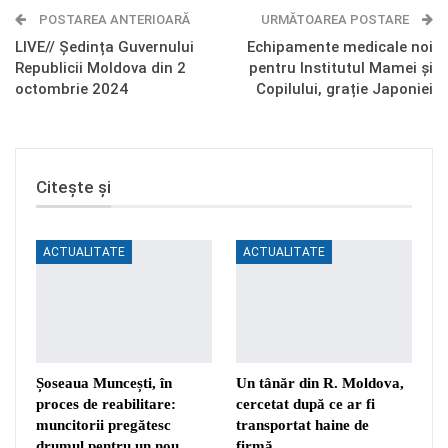
POSTAREA ANTERIOARĂ
Telegram
OK.ru
URMĂTOAREA POSTARE
LIVE// Ședința Guvernului
Echipamente medicale noi
Republicii Moldova din 2
pentru Institutul Mamei și
octombrie 2024
Copilului, grație Japoniei
Citește și
ACTUALITATE
ACTUALITATE
Șoseaua Muncești, în
Un tânăr din R. Moldova,
proces de reabilitare:
cercetat după ce ar fi
muncitorii pregătesc
transportat haine de
drumul pentru un nou…
firmă…