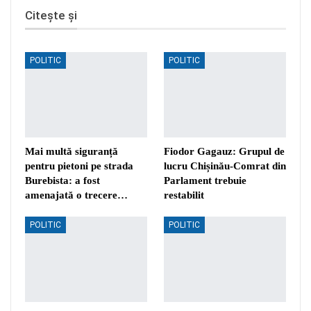
Citește și
POLITIC
POLITIC
Mai multă siguranță
Fiodor Gagauz: Grupul de
pentru pietoni pe strada
lucru Chișinău-Comrat din
Burebista: a fost
Parlament trebuie
amenajată o trecere…
restabilit
POLITIC
POLITIC