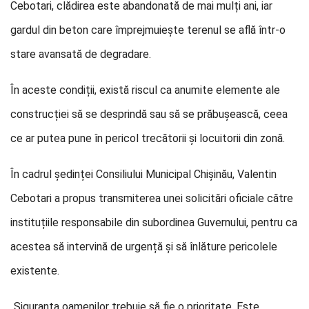
Cebotari, clădirea este abandonată de mai mulți ani, iar
gardul din beton care împrejmuiește terenul se află într-o
stare avansată de degradare.
În aceste condiții, există riscul ca anumite elemente ale
construcției să se desprindă sau să se prăbușească, ceea
ce ar putea pune în pericol trecătorii și locuitorii din zonă.
În cadrul ședinței Consiliului Municipal Chișinău, Valentin
Cebotari a propus transmiterea unei solicitări oficiale către
instituțiile responsabile din subordinea Guvernului, pentru ca
acestea să intervină de urgență și să înlăture pericolele
existente.
„Siguranța oamenilor trebuie să fie o prioritate. Este