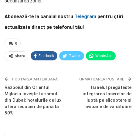
securizarea zonei.
Abonează-te la canalul nostru
Telegram
pentru știri
actualizate direct pe telefonul tău!
0
Facebook
Twitter
WhatsApp
Share
E-mail
Facebook Messenger
POSTAREA ANTERIOARĂ
Telegram
OK.ru
URMĂTOAREA POSTARE
Războiul din Orientul
Israelul pregătește
Mijlociu lovește turismul
integrarea laserelor de
din Dubai: hotelurile de lux
luptă pe elicoptere și
oferă reduceri de până la
avioane de vânătoare
50%