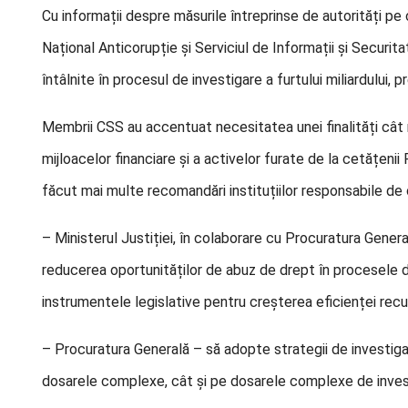
Cu informații despre măsurile întreprinse de autorități pe
Național Anticorupție și Serviciul de Informații și Securita
întâlnite în procesul de investigare a furtului miliardului, p
Membrii CSS au accentuat necesitatea unei finalități cât
mijloacelor financiare și a activelor furate de la cetățeni
făcut mai multe recomandări instituțiilor responsabile de
– Ministerul Justiției, în colaborare cu Procuratura Gener
reducerea oportunităților de abuz de drept în procesele d
instrumentele legislative pentru creșterea eficienței recu
– Procuratura Generală – să adopte strategii de investiga
dosarele complexe, cât și pe dosarele complexe de investi