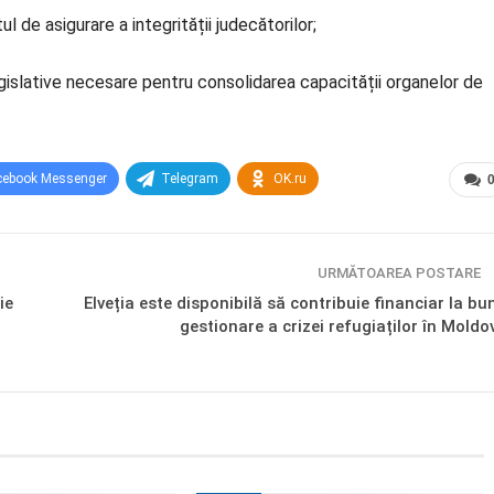
l de asigurare a integrității judecătorilor;
egislative necesare pentru consolidarea capacității organelor de
cebook Messenger
Telegram
OK.ru
URMĂTOAREA POSTARE
ie
Elveția este disponibilă să contribuie financiar la bu
gestionare a crizei refugiaților în Moldo