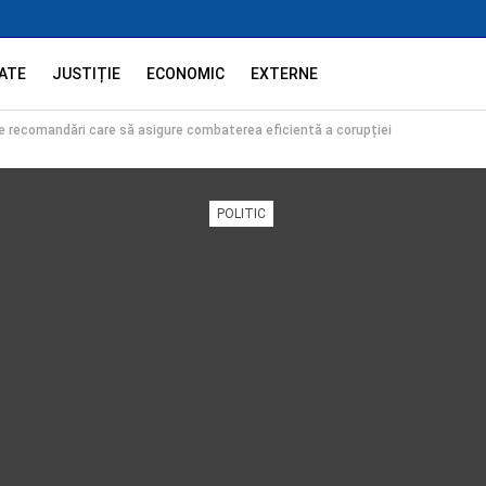
ATE
JUSTIȚIE
ECONOMIC
EXTERNE
e recomandări care să asigure combaterea eficientă a corupției
POLITIC