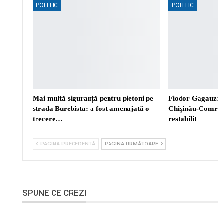
POLITIC
POLITIC
Mai multă siguranță pentru pietoni pe
Fiodor Gagauz:
strada Burebista: a fost amenajată o
Chișinău-Comra
trecere…
restabilit
PAGINA PRECEDENTĂ
PAGINA URMĂTOARE
SPUNE CE CREZI