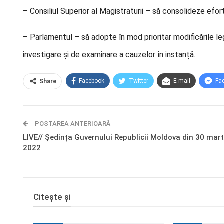
– Consiliul Superior al Magistraturii – să consolideze efortu
– Parlamentul – să adopte în mod prioritar modificările l
investigare și de examinare a cauzelor în instanță.
Facebook
Twitter
E-mail
Fa
Share
POSTAREA ANTERIOARĂ
LIVE// Ședința Guvernului Republicii Moldova din 30 mart
2022
Citește și