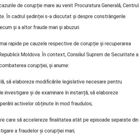
 cazurile de corupție mare au venit Procuratura Generală, Centrul
te. În cadrul ședinței s-a discutat și despre constrângerile
recum și a altor fraude mari și abuzuri.
 mai rapide pe cauzele respective de corupție și recuperarea
i Republicii Moldova. În context, Consiliul Suprem de Securitate a
 combaterea corupției, și anume:
ală, să elaboreze modificările legislative necesare pentru
e investigare și de examinare în instanță; să elaboreze
perării activelor obținute în mod fraudulos;
re care să accelereze finalitatea atât pe episoade separate din
gare a fraudelor și corupției mari;