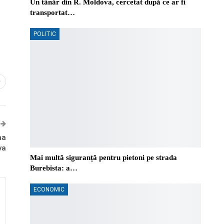
Un tânăr din R. Moldova, cercetat după ce ar fi
transportat…
POLITIC
0
na
va
Mai multă siguranță pentru pietoni pe strada
Burebista: a…
ECONOMIC