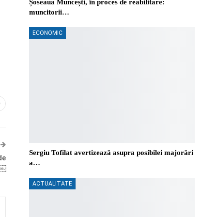
Șoseaua Muncești, în proces de reabilitare:
muncitorii…
ECONOMIC
0
Sergiu Tofilat avertizează asupra posibilei majorări
de
a…
ă￼
ACTUALITATE