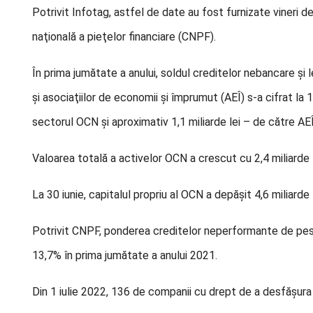
Potrivit Infotag, astfel de date au fost furnizate vineri 
naţională a pieţelor financiare (CNPF).
În prima jumătate a anului, soldul creditelor nebancare şi l
şi asociaţiilor de economii şi împrumut (AEÎ) s-a cifrat la 1
sectorul OCN şi aproximativ 1,1 miliarde lei – de către AEÎ
Valoarea totală a activelor OCN a crescut cu 2,4 miliarde le
La 30 iunie, capitalul propriu al OCN a depăşit 4,6 miliarde
Potrivit CNPF, ponderea creditelor neperformante de pest
13,7% în prima jumătate a anului 2021.
Din 1 iulie 2022, 136 de companii cu drept de a desfăşura 