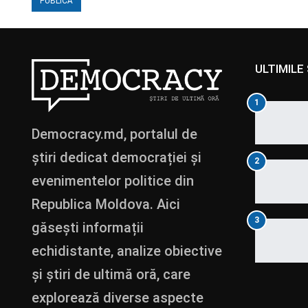
ULTIMILE 
1
Democracy.md, portalul de
știri dedicat democrației și
2
evenimentelor politice din
Republica Moldova. Aici
3
găsești informații
echidistante, analize obiective
și știri de ultimă oră, care
explorează diverse aspecte