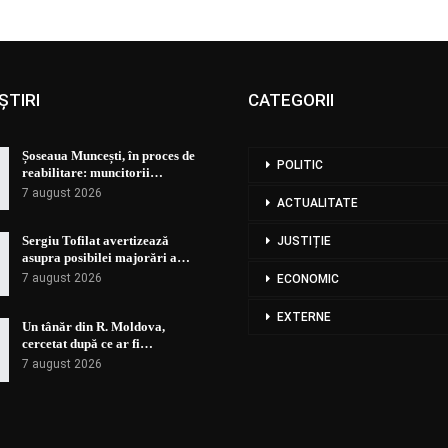
ȘTIRI
CATEGORII
Șoseaua Muncești, în proces de
POLITIC
reabilitare: muncitorii…
7 august 2026
ACTUALITATE
Sergiu Tofilat avertizează
JUSTIȚIE
asupra posibilei majorări a…
7 august 2026
ECONOMIC
EXTERNE
Un tânăr din R. Moldova,
cercetat după ce ar fi…
7 august 2026