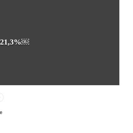
ns 21,3%￼
0
te