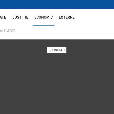
ATE
JUSTIȚIE
ECONOMIC
EXTERNE
tins 21,3%￼
ECONOMIC