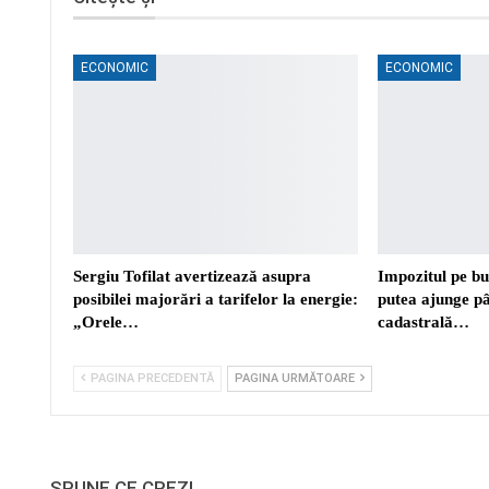
ECONOMIC
ECONOMIC
Sergiu Tofilat avertizează asupra
Impozitul pe bu
posibilei majorări a tarifelor la energie:
putea ajunge p
„Orele…
cadastrală…
PAGINA PRECEDENTĂ
PAGINA URMĂTOARE
SPUNE CE CREZI