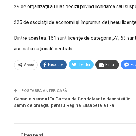
29 de organizaţii au luat decizii privind lichidarea sau susp
225 de asociaţii de economii şi împrumut deţineau licenţe
Dintre acestea, 161 sunt licenţe de categoria „A”, 63 sunt
asociaţia naţională centrală.
Facebook
Twitter
E-mail
Fa
Share
POSTAREA ANTERIOARĂ
Ceban a semnat în Cartea de Condoleanțe deschisă în
semn de omagiu pentru Regina Elisabeta a II-a
Citește și