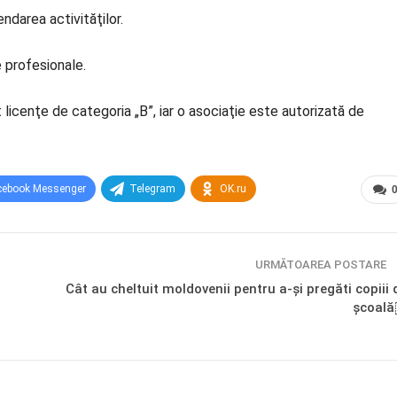
endarea activităţilor.
 profesionale.
 licenţe de categoria „B”, iar o asociaţie este autorizată de
cebook Messenger
Telegram
OK.ru
URMĂTOAREA POSTARE
Cât au cheltuit moldovenii pentru a-și pregăti copiii 
școal