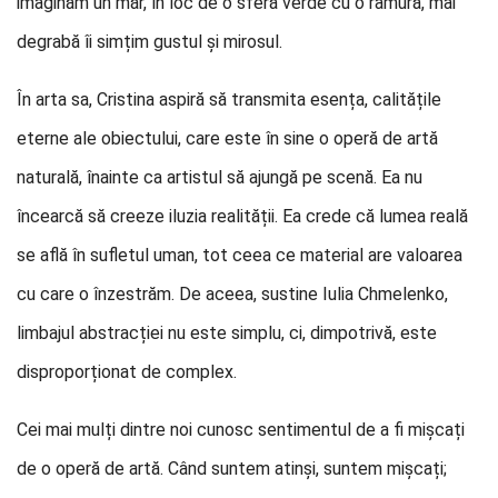
imaginăm un măr, în loc de o sferă verde cu o ramură, mai
degrabă îi simțim gustul și mirosul.
În arta sa, Cristina aspiră să transmita esența, calitățile
eterne ale obiectului, care este în sine o operă de artă
naturală, înainte ca artistul să ajungă pe scenă. Ea nu
încearcă să creeze iluzia realității. Ea crede că lumea reală
se află în sufletul uman, tot ceea ce material are valoarea
cu care o înzestrăm. De aceea, sustine Iulia Chmelenko,
limbajul abstracției nu este simplu, ci, dimpotrivă, este
disproporționat de complex.
Cei mai mulți dintre noi cunosc sentimentul de a fi mișcați
de o operă de artă. Când suntem atinși, suntem mișcați;