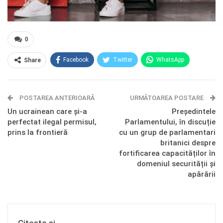
0
Facebook
Twitter
WhatsApp
Share
E-mail
Facebook Messenger
POSTAREA ANTERIOARĂ
Telegram
OK.ru
URMĂTOAREA POSTARE
Un ucrainean care și-a
Președintele
perfectat ilegal permisul,
Parlamentului, în discuție
prins la frontieră
cu un grup de parlamentari
britanici despre
fortificarea capacităților în
domeniul securității și
apărării