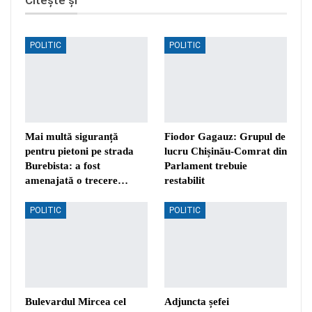
Citește și
POLITIC
POLITIC
Mai multă siguranță
Fiodor Gagauz: Grupul de
pentru pietoni pe strada
lucru Chișinău-Comrat din
Burebista: a fost
Parlament trebuie
amenajată o trecere…
restabilit
POLITIC
POLITIC
Bulevardul Mircea cel
Adjuncta șefei