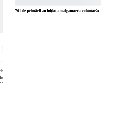
761 de primării au inițiat amalgamarea voluntară:
…
0
de
or