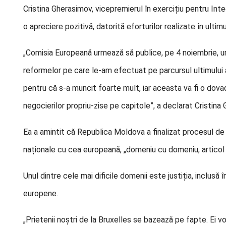
Cristina Gherasimov, vicepremierul în exercițiu pentru In
o apreciere pozitivă, datorită eforturilor realizate în ultim
„Comisia Europeană urmează să publice, pe 4 noiembrie, 
reformelor pe care le-am efectuat pe parcursul ultimului
pentru că s-a muncit foarte mult, iar aceasta va fi o do
negocierilor propriu-zise pe capitole”, a declarat Cristina
Ea a amintit că Republica Moldova a finalizat procesul de s
naționale cu cea europeană, „domeniu cu domeniu, articol c
Unul dintre cele mai dificile domenii este justiția, inclusă
europene.
„Prietenii noștri de la Bruxelles se bazează pe fapte. Ei v