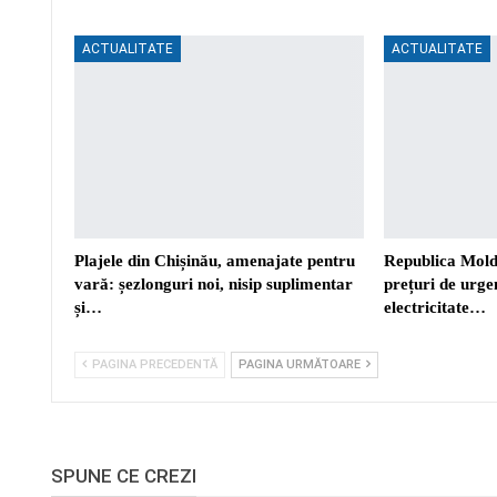
ACTUALITATE
ACTUALITATE
Plajele din Chișinău, amenajate pentru
Republica Mold
vară: șezlonguri noi, nisip suplimentar
prețuri de urgen
și…
electricitate…
PAGINA PRECEDENTĂ
PAGINA URMĂTOARE
SPUNE CE CREZI