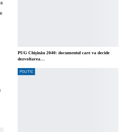
ea
re
PUG Chișinău 2040: documentul care va decide
dezvoltarea…
POLITIC
ă