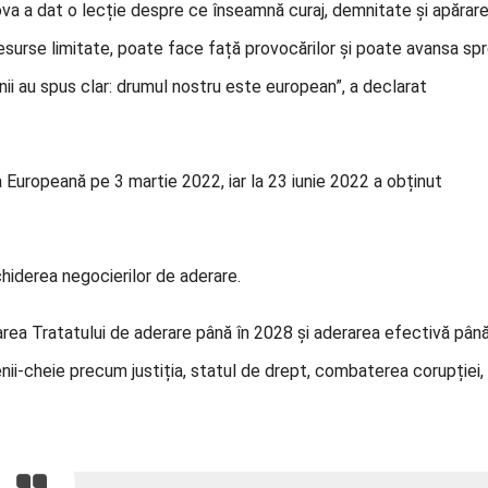
ova a dat o lecție despre ce înseamnă curaj, demnitate și apărar
esurse limitate, poate face față provocărilor și poate avansa sp
nii au spus clar: drumul nostru este european”, a declarat
Europeană pe 3 martie 2022, iar la 23 iunie 2022 a obținut
iderea negocierilor de aderare.
narea Tratatului de aderare până în 2028 și aderarea efectivă pân
i-cheie precum justiția, statul de drept, combaterea corupției,