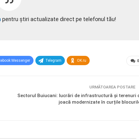
m
pentru știri actualizate direct pe telefonul tău!
cebook Messenger
Telegram
OK.ru
URMĂTOAREA POSTARE
Sectorul Buiucani: lucrări de infrastructură și terenuri 
joacă modernizate în curțile blocuril