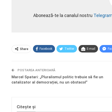
Abonează-te la canalul nostru
Telegra
Facebook
Twitter
E-mail
Fa
Share
POSTAREA ANTERIOARĂ
Marcel Spatari: „Pluralismul politic trebuie să fie un
catalizator al democrației, nu un obstacol”
Citește și