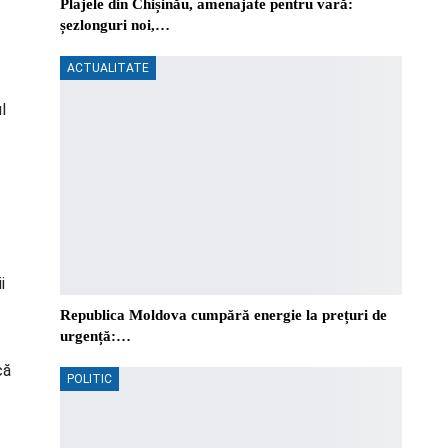
Plajele din Chișinău, amenajate pentru vară:
șezlonguri noi,…
ACTUALITATE
l
i
Republica Moldova cumpără energie la prețuri de
urgență:…
că
POLITIC