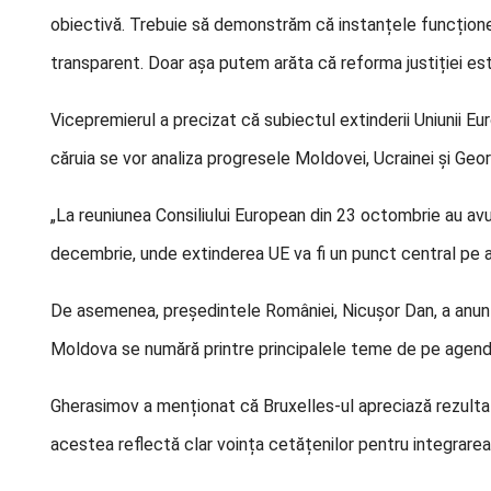
obiectivă. Trebuie să demonstrăm că instanțele funcționea
transparent. Doar așa putem arăta că reforma justiției este 
Vicepremierul a precizat că subiectul extinderii Uniunii Eu
căruia se vor analiza progresele Moldovei, Ucrainei și Geor
„La reuniunea Consiliului European din 23 octombrie au avut
decembrie, unde extinderea UE va fi un punct central pe a
De asemenea, președintele României, Nicușor Dan, a anunț
Moldova se numără printre principalele teme de pe agenda
Gherasimov a menționat că Bruxelles-ul apreciază rezulta
acestea reflectă clar voința cetățenilor pentru integrare