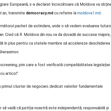
tegrare Europeană, s-a declarat încrezătoare că Moldova va obțin
ul an, transmite
democracy.md
cu referire la
moldova1.md
.
următorul pachet de extindere, unde o să vedem evaluarea tuturo
 an. Cred că R. Moldova din nou va da dovadă de succese majore,
vadă în plus pentru ca statele membre să accelereze deschiderea
 Gherasimov.
creening, prin care a fost verificată compatibilitatea legislației
u articol”.
 în primul cluster de negocieri, dedicat valorilor fundamentale
or să vadă că justiția noastră este independentă, responsabilă și