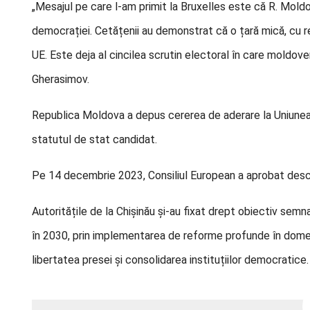
„Mesajul pe care l-am primit la Bruxelles este că R. Mold
democrației. Cetățenii au demonstrat că o țară mică, cu r
UE. Este deja al cincilea scrutin electoral în care moldove
Gherasimov.
Republica Moldova a depus cererea de aderare la Uniunea 
statutul de stat candidat.
Pe 14 decembrie 2023, Consiliul European a aprobat desch
Autoritățile de la Chișinău și-au fixat drept obiectiv sem
în 2030, prin implementarea de reforme profunde în domeni
libertatea presei și consolidarea instituțiilor democratice.