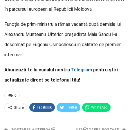
în parcursul european al Republicii Moldova.
Funcția de prim-ministru a rămas vacantă după demisia lui
Alexandru Munteanu. Ulterior, președinta Maia Sandu l-a
desemnat pe Eugeniu Osmochescu în calitate de premier
interimar.
Abonează-te la canalul nostru
Telegram
pentru știri
actualizate direct pe telefonul tău!
0
Facebook
Twitter
WhatsApp
Share
E-mail
Facebook Messenger
POSTAREA ANTERIOARĂ
Telegram
OK.ru
URMĂTOAREA POSTARE