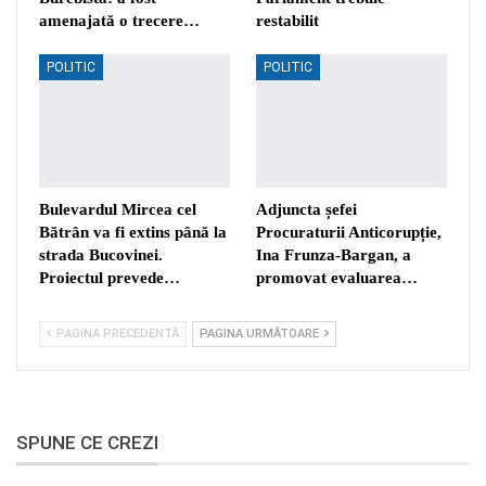
amenajată o trecere…
restabilit
POLITIC
POLITIC
Bulevardul Mircea cel
Adjuncta șefei
Bătrân va fi extins până la
Procuraturii Anticorupție,
strada Bucovinei.
Ina Frunza-Bargan, a
Proiectul prevede…
promovat evaluarea…
PAGINA PRECEDENTĂ
PAGINA URMĂTOARE
SPUNE CE CREZI