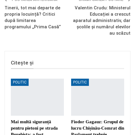
Tinerii, tot mai departe de
Valentin Crudu: Ministerul
propria locuință? Critici
Educației a crescut
după limitarea
aparatul administrativ, dar
programului „Prima Casă”
școlile și numărul elevilor
au scăzut
Citește și
POLITIC
POLITIC
Mai multă siguranță
Fiodor Gagauz: Grupul de
pentru pietoni pe strada
lucru Chișinău-Comrat din
Burebista: a fost
Parlament trebuie