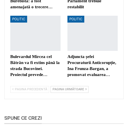
Burebista: a fost
Parlament trebuie
amenajată o trecere…
restabilit
POLITIC
POLITIC
Bulevardul Mircea cel
Adjuncta șefei
Bătrân va fi extins până la
Procuraturii Anticorupție,
strada Bucovinei.
Ina Frunza-Bargan, a
Proiectul prevede…
promovat evaluarea…
PAGINA PRECEDENTĂ
PAGINA URMĂTOARE
SPUNE CE CREZI