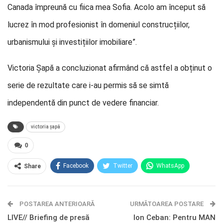
Canada împreună cu fiica mea Sofia. Acolo am început să
lucrez în mod profesionist în domeniul construcțiilor,
urbanismului și investițiilor imobiliare”.
Victoria Șapă a concluzionat afirmând că astfel a obținut o
serie de rezultate care i-au permis să se simtă
independentă din punct de vedere financiar.
victoria șapă
0
Facebook
Twitter
WhatsApp
Share
E-mail
Facebook Messenger
POSTAREA ANTERIOARĂ
Telegram
OK.ru
URMĂTOAREA POSTARE
LIVE// Briefing de presă
Ion Ceban: Pentru MAN