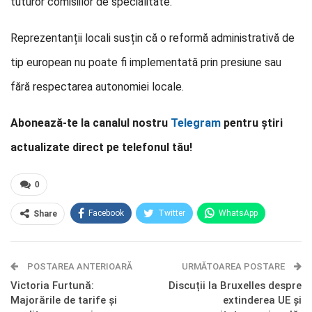
tuturor comisiilor de specialitate.
Reprezentanții locali susțin că o reformă administrativă de
tip european nu poate fi implementată prin presiune sau
fără respectarea autonomiei locale.
Abonează-te la canalul nostru
Telegram
pentru știri
actualizate direct pe telefonul tău!
0
Facebook
Twitter
WhatsApp
Share
E-mail
Facebook Messenger
POSTAREA ANTERIOARĂ
Telegram
OK.ru
URMĂTOAREA POSTARE
Victoria Furtună:
Discuții la Bruxelles despre
Majorările de tarife și
extinderea UE și