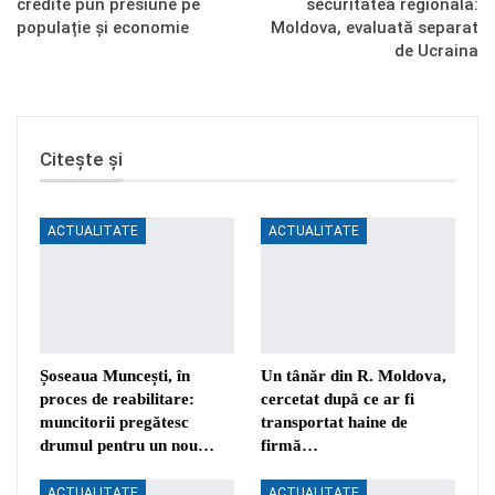
credite pun presiune pe
securitatea regională:
populație și economie
Moldova, evaluată separat
de Ucraina
Citește și
ACTUALITATE
ACTUALITATE
Șoseaua Muncești, în
Un tânăr din R. Moldova,
proces de reabilitare:
cercetat după ce ar fi
muncitorii pregătesc
transportat haine de
drumul pentru un nou…
firmă…
ACTUALITATE
ACTUALITATE