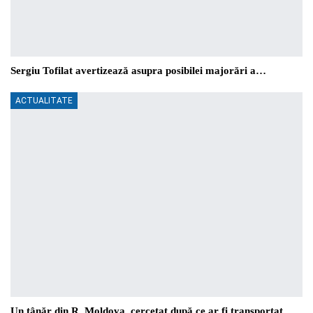
Sergiu Tofilat avertizează asupra posibilei majorări a…
ACTUALITATE
Un tânăr din R. Moldova, cercetat după ce ar fi transportat…