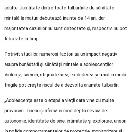
adulte. Jumătate dintre toate tulburările de sănătate
mintală la maturi debutează înainte de 14 ani, dar
majoritatea cazurilor nu sunt detectate și, respectiv, nu pot
fi tratate la timp.
Potrivit studiilor, numeroși factori au un impact negativ
asupra bunăstării și sănătății mintale a adolescenților.
Violența, sărăcia, stigmatizarea, excluderea și traiul în medii
fragile pot crește riscul de a dezvolta anumite tulburări.
„Adolescența este o etapă a vieții care vine cu multe
provocări. Tinerii își afirmă în mod deplin nevoia de
autonomie, identitate de sine, intimitate și explorare, uneori
în pofida comportamentelor de protecție, monitorizare și