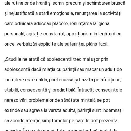
ale rutinelor de hrană și somn, precum și schimbarea bruscă
și nejustificată a stării emoționale, renunțarea la activități
care odinioară aduceau plăcere, renunțarea la igiena
personală, agitație constantă, opoziționism în legătură cu
orice, verbalizări explicite ale suferinței, plâns facil.
„Studiile ne arată că adolescenții trec mai ușor prin
adolescență dacă relația cu părinții sau măcar un adult de
încredere este caldă, prietenoasă și bazată pe afecțiune,
stabilă, consecventă și predictibilă. Întrucât consecințele
nerezolvării problemelor de sănătate mintală se pot
extinde sau agrava la vârsta adultă, părinții sunt îndemnați
să acorde atenție simptomelor pe care le pot prezenta
copiii lor. În caz de necesitate, e important să apelați la