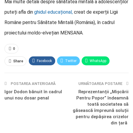
Mai multe detalii despre sănătatea mintală a adolescenților
puteți afla din
ghidul educațional,
creat de experții Ligii
Române pentru Sănătate Mintală (România), în cadrul
proiectului moldo-elvețian MENSANA.
0
Facebook
Twitter
WhatsApp
Share
E-mail
Facebook Messenger
POSTAREA ANTERIOARĂ
Telegram
OK.ru
URMĂTOAREA POSTARE
Igor Dodon bănuit în cadrul
Reprezentanții „Mișcării
unui nou dosar penal
Pentru Popor” îndeamnă
toată societatea să
găsească împreună soluții
pentru depășirea crizelor
din țară