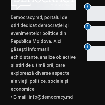
1
Democracy.md, portalul de
știri dedicat democrației și
2
evenimentelor politice din
Republica Moldova. Aici
3
găsești informații
echidistante, analize obiective
și știri de ultimă oră, care
explorează diverse aspecte
ale vieții politice, sociale și
economice.
• E-mail:
info@democracy.md