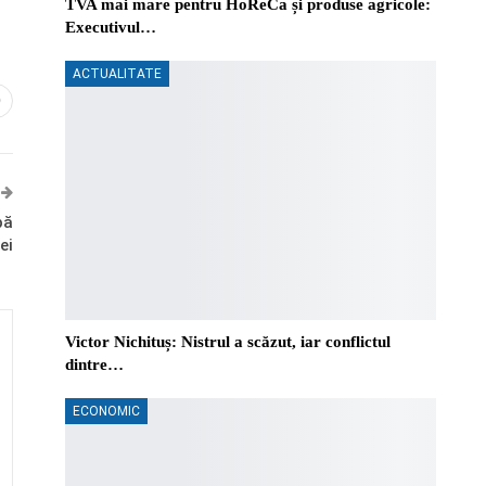
TVA mai mare pentru HoReCa și produse agricole:
Executivul…
ACTUALITATE
0
pă
ei
Victor Nichituș: Nistrul a scăzut, iar conflictul
dintre…
ECONOMIC