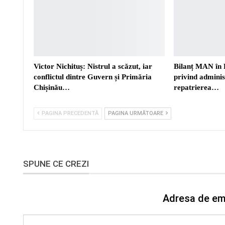
Victor Nichituș: Nistrul a scăzut, iar
Bilanț MAN în 
conflictul dintre Guvern și Primăria
privind adminis
Chișinău…
repatrierea…
PAGINA PRECEDENTĂ
PAGINA URMĂTOARE
SPUNE CE CREZI
Adresa de ema