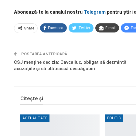
Abonează-te la canalul nostru
Telegram
pentru știri 
Facebook
Twitter
E-mail
Fa
Share
POSTAREA ANTERIOARĂ
CSJ menține decizia: Cavcaliuc, obligat să dezmintă
acuzațiile și să plătească despăgubiri
Citește și
ACTUALITATE
POLITIC