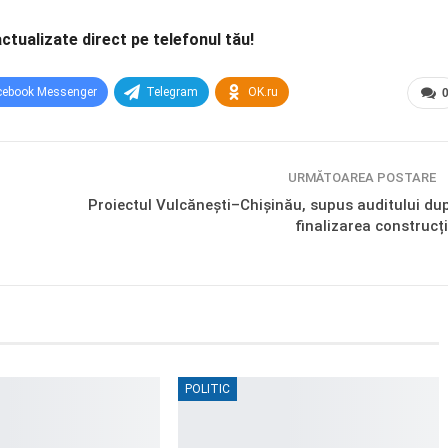
actualizate direct pe telefonul tău!
cebook Messenger
Telegram
OK.ru
URMĂTOAREA POSTARE
Proiectul Vulcănești–Chișinău, supus auditului du
finalizarea construcți
POLITIC