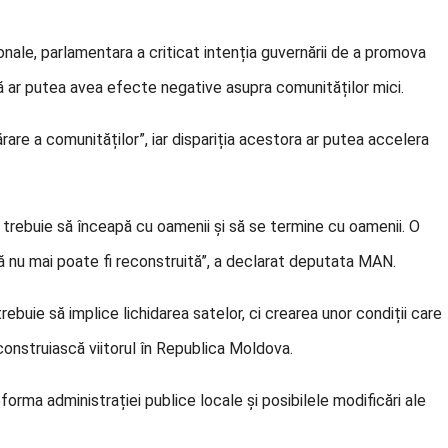
ționale, parlamentara a criticat intenția guvernării de a promova
ă ar putea avea efecte negative asupra comunităților mici.
părare a comunităților”, iar dispariția acestora ar putea accelera
trebuie să înceapă cu oamenii și să se termine cu oamenii. O
tă nu mai poate fi reconstruită”, a declarat deputata MAN.
ebuie să implice lichidarea satelor, ci crearea unor condiții care
i construiască viitorul în Republica Moldova.
eforma administrației publice locale și posibilele modificări ale