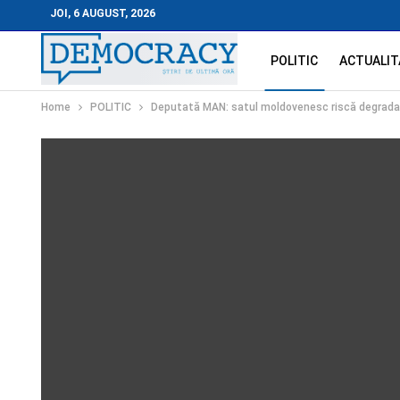
JOI, 6 AUGUST, 2026
POLITIC
ACTUALIT
Home
POLITIC
Deputată MAN: satul moldovenesc riscă degradar