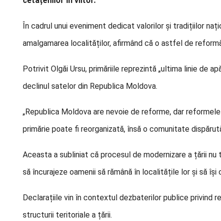
cetățenilor în viitor.
În cadrul unui eveniment dedicat valorilor și tradițiilor na
amalgamarea localităților, afirmând că o astfel de reform
Potrivit Olgăi Ursu, primăriile reprezintă „ultima linie de a
declinul satelor din Republica Moldova.
„Republica Moldova are nevoie de reforme, dar reformele 
primărie poate fi reorganizată, însă o comunitate dispăru
Aceasta a subliniat că procesul de modernizare a țării nu tr
să încurajeze oamenii să rămână în localitățile lor și să îș
Declarațiile vin în contextul dezbaterilor publice privind r
structurii teritoriale a țării.