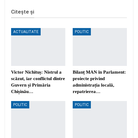
Citește și
ACTUALITATE
POLITIC
Victor Nichituș: Nistrul a
Bilanț MAN în Parlament:
scăzut, iar conflictul dintre
proiecte privind
Guvern și Primăria
administrația locală,
Chișinău…
repatrierea…
POLITIC
POLITIC