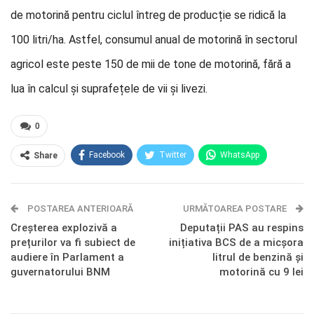
de motorină pentru ciclul întreg de producție se ridică la
100 litri/ha. Astfel, consumul anual de motorină în sectorul
agricol este peste 150 de mii de tone de motorină, fără a
lua în calcul și suprafețele de vii și livezi.
0
Facebook
Twitter
WhatsApp
Share
E-mail
Facebook Messenger
POSTAREA ANTERIOARĂ
Telegram
OK.ru
URMĂTOAREA POSTARE
Creșterea explozivă a
Deputații PAS au respins
prețurilor va fi subiect de
inițiativa BCS de a micșora
audiere în Parlament a
litrul de benzină și
guvernatorului BNM
motorină cu 9 lei