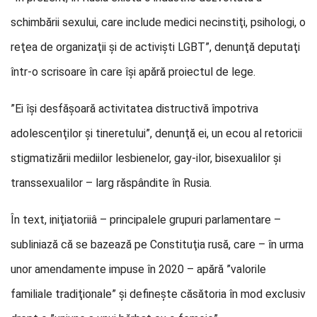
schimbării sexului, care include medici necinstiţi, psihologi, o
reţea de organizaţii şi de activişti LGBT”, denunţă deputaţi
într-o scrisoare în care îşi apără proiectul de lege.
”Ei îşi desfăşoară activitatea distructivă împotriva
adolescenţilor şi tineretului”, denunţă ei, un ecou al retoricii
stigmatizării mediilor lesbienelor, gay-ilor, bisexualilor şi
transsexualilor – larg răspândite în Rusia.
În text, iniţiatoriiâ – principalele grupuri parlamentare –
subliniază că se bazează pe Constituţia rusă, care – în urma
unor amendamente impuse în 2020 – apără ”valorile
familiale tradiţionale” şi defineşte căsătoria în mod exclusiv