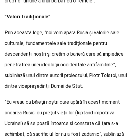
drept o ”uniune a unui bărbat cu o femeie”.
”Valori tradiționale”
Prin această lege, ”noi vom apăra Rusia şi valorile sale
culturale, fundamentele sale tradiţionale pentru
descendenţii noştri şi creăm o barieră care să împiedice
penetratrea unei ideologii occidentale antifamiliale”,
subliniază unul dintre autorii proiectului, Piotr Tolstoi, unul
dintre vicepreşedinţii Dumei de Stat.
”Eu vreau ca băieţii noştri care apără în acest moment
onoarea Rusiei cu preţul vieţii lor (luptând împotriva
Ucrainei) să se poată întoarce şi constata că ţara s-a
schimbat, că sacrificiul lor nu a fost zadarnic”, subliniază