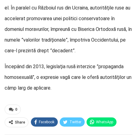
el. În paralel cu Războiul rus din Ucraina, autorităţile ruse au
accelerat promovarea unei politici conservatoare în
domeniul moravurilor, împreună cu Biserica Ortodoxă rusă, în
numele ”valorilor tradiţionale”, împotriva Occidentului, pe
care-l prezintă drept ”decadent”.
Începând din 2013, legislaţia rusă interzice ”propaganda
homosexuală”, o expresie vagă care le oferă autorităţilor un
câmp larg de aplicare.
0
Facebook
Twitter
WhatsApp
Share
E-mail
Facebook Messenger