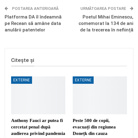
POSTAREA ANTERIOARĂ
Telegram
OK.ru
URMĂTOAREA POSTARE
Platforma DA îl îndeamnă
Poetul Mihai Eminescu,
pe Recean să amâne data
comemorat la 134 de ani
anulării patentelor
de la trecerea în neființă
Citește și
EXTERNE
EXTERNE
Anthony Fauci ar putea fi
Peste 500 de copii,
cercetat penal după
evacuați din regiunea
audierea privind pandemia
Donețk din cauza