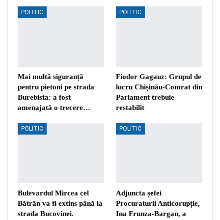
POLITIC
POLITIC
Mai multă siguranță
Fiodor Gagauz: Grupul de
pentru pietoni pe strada
lucru Chișinău-Comrat din
Burebista: a fost
Parlament trebuie
amenajată o trecere…
restabilit
POLITIC
POLITIC
Bulevardul Mircea cel
Adjuncta șefei
Bătrân va fi extins până la
Procuraturii Anticorupție,
strada Bucovinei.
Ina Frunza-Bargan, a