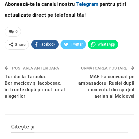
Abonează-te la canalul nostru
Telegram
pentru știri
actualizate direct pe telefonul tău!
0
Facebook
Twitter
WhatsApp
Share
E-mail
Facebook Messenger
POSTAREA ANTERIOARĂ
Telegram
OK.ru
URMĂTOAREA POSTARE
Tur doi la Taraclia:
MAE l-a convocat pe
Borimecicov și Iacobceac,
ambasadorul Rusiei după
în frunte după primul tur al
incidentul din spațiul
alegerilor
aerian al Moldovei
Citește și