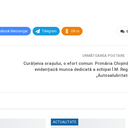
cebook Messenger
Telegram
OK.ru
URMĂTOAREA POSTARE
Curățenia orașului, o efort comun: Primăria Chișin
evidențiază munca dedicată a echipei Î.M. Reg
„Autosalubritat
ACTUALITATE