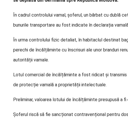
se deplasa din Germania spre Republica Moldova.
În cadrul controlului vamal, șoferul, un bărbat cu dublă 
bunurile transportare au fost indicate în declarația vamală
În urma controlului fizic detaliat, în habitaclul destinat 
perechi de încălțăminte cu înscrisuri ale unor branduri renu
autorității vamale.
Lotul comercial de încălțăminte a fost ridicat și transmis 
de protecție vamală a proprietății intelectuale.
Preliminar, valoarea lotului de încălțăminte presupusă a fi
Șoferul riscă să fie sancționat contravențional pentru dos