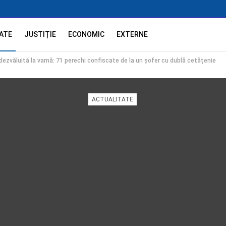
ATE
JUSTIȚIE
ECONOMIC
EXTERNE
ezvăluită la vamă: 71 perechi confiscate de la un șofer cu dublă cetățenie
ACTUALITATE