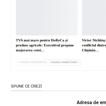
TVA mai mare pentru HoReCa și
Victor Nichituș:
produse agricole: Executivul propune
conflictul dint
majorarea cotei…
Chișinău…
PAGINA PRECEDENTĂ
PAGINA URMĂTOARE
SPUNE CE CREZI
Adresa de ema