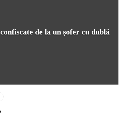
onfiscate de la un șofer cu dublă
0
e