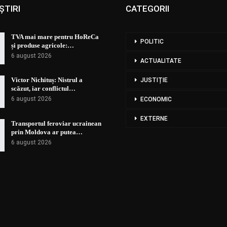
ȘTIRI
CATEGORII
TVA mai mare pentru HoReCa
POLITIC
și produse agricole:…
6 august 2026
ACTUALITATE
Victor Nichituș: Nistrul a
JUSTIȚIE
scăzut, iar conflictul…
6 august 2026
ECONOMIC
EXTERNE
Transportul feroviar ucrainean
prin Moldova ar putea…
6 august 2026