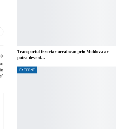
0
Transportul feroviar ucrainean prin Moldova ar
putea deveni…
ău
ia
EXTERNE
e”