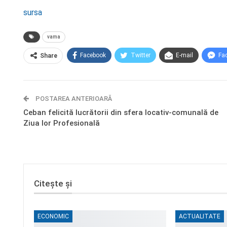
sursa
vama
Facebook
Twitter
E-mail
Fa
Share
POSTAREA ANTERIOARĂ
Ceban felicită lucrătorii din sfera locativ-comunală de
Ziua lor Profesională
Citește și
ECONOMIC
ACTUALITATE