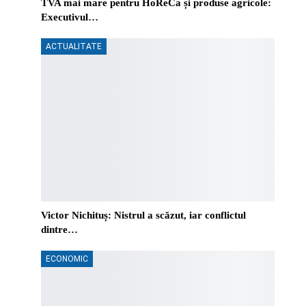
TVA mai mare pentru HoReCa și produse agricole:
Executivul…
ACTUALITATE
Victor Nichituș: Nistrul a scăzut, iar conflictul
dintre…
ECONOMIC