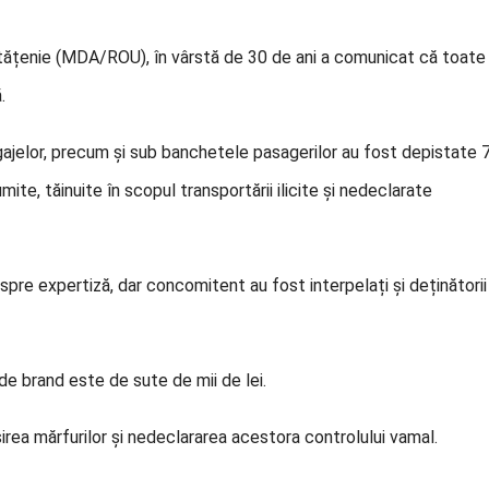
cetățenie (MDA/ROU), în vârstă de 30 de ani a comunicat că toate
.
bagajelor, precum și sub banchetele pasagerilor au fost depistate 
mite, tăinuite în scopul transportării ilicite și nedeclarate
spre expertiză, dar concomitent au fost interpelați și deținătorii
 de brand este de sute de mii de lei.
irea mărfurilor și nedeclararea acestora controlului vamal.