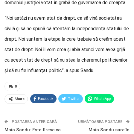
domeniul justiției votat în grabă de guvernarea de dreapta.
”Noi astăzi nu avem stat de drept, ca să vină societatea
civilă și să ne spună că atentăm la independența statului de
drept. Noi suntem la etapa la care trebuie să creăm acest
stat de drept. Noi îl vom crea și abia atunci vom avea grijă
ca acest stat de drept să nu stea la cheremul politicienilor
şi să nu fie influențat politic”, a spus Sandu.
0
Facebook
Twitter
WhatsApp
Share
E-mail
Facebook Messenger
POSTAREA ANTERIOARĂ
Telegram
OK.ru
URMĂTOAREA POSTARE
Maia Sandu: Este firesc ca
Maia Sandu sare în