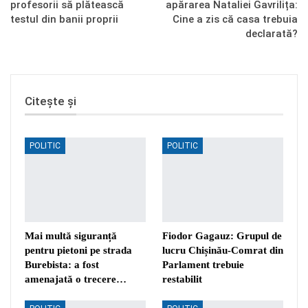
profesorii să plătească
apărarea Nataliei Gavrilița:
testul din banii proprii
Cine a zis că casa trebuia
declarată?
Citește și
POLITIC
POLITIC
Mai multă siguranță
Fiodor Gagauz: Grupul de
pentru pietoni pe strada
lucru Chișinău-Comrat din
Burebista: a fost
Parlament trebuie
amenajată o trecere…
restabilit