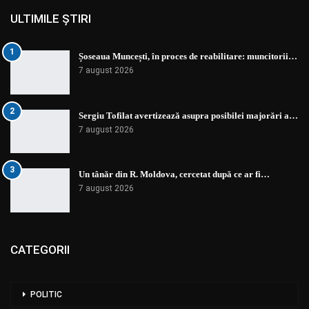
ULTIMILE ȘTIRI
1
Șoseaua Muncești, în proces de reabilitare: muncitorii…
7 august 2026
2
Sergiu Tofilat avertizează asupra posibilei majorări a…
7 august 2026
3
Un tânăr din R. Moldova, cercetat după ce ar fi…
7 august 2026
CATEGORII
POLITIC