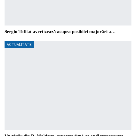
Sergiu Tofilat avertizează asupra posibilei majorări a…
ACTUALITATE
Un tânăr din R. Moldova, cercetat după ce ar fi transportat…