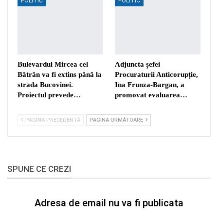
POLITIC
POLITIC
Bulevardul Mircea cel
Adjuncta șefei
Bătrân va fi extins până la
Procuraturii Anticorupție,
strada Bucovinei.
Ina Frunza-Bargan, a
Proiectul prevede…
promovat evaluarea…
PAGINA PRECEDENTĂ
PAGINA URMĂTOARE
SPUNE CE CREZI
Adresa de email nu va fi publicata