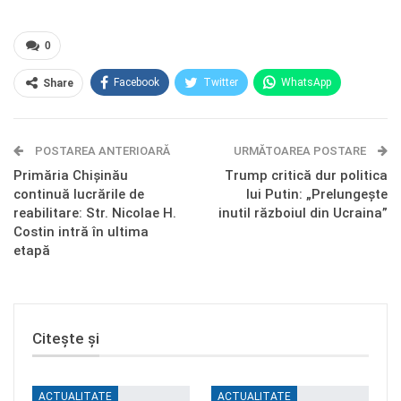
0
Facebook
Twitter
WhatsApp
Share
E-mail
Facebook Messenger
POSTAREA ANTERIOARĂ
Telegram
OK.ru
URMĂTOAREA POSTARE
Primăria Chișinău
Trump critică dur politica
continuă lucrările de
lui Putin: „Prelungește
reabilitare: Str. Nicolae H.
inutil războiul din Ucraina”
Costin intră în ultima
etapă
Citește și
ACTUALITATE
ACTUALITATE