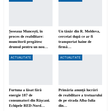
Șoseaua Muncești, în
Un tânăr din R. Moldova,
proces de reabilitare:
cercetat după ce ar fi
muncitorii pregătesc
transportat haine de
drumul pentru un nou…
firmă…
ACTUALITATE
ACTUALITATE
Furtuna a lăsat fără
Primăria anunță lucrări
energie 187 de
de reabilitare a trotuarului
consumatori din Râșcani.
de pe strada Alba-Iulia
Echipele RED-Nord…
din…