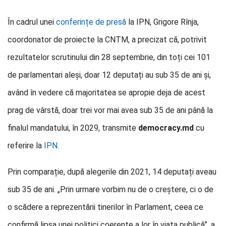
În cadrul unei
conferințe de presă
la IPN, Grigore Rînja,
coordonator de proiecte la CNTM, a precizat că, potrivit
rezultatelor scrutinului din 28 septembrie, din toți cei 101
de parlamentari aleși, doar 12 deputați au sub 35 de ani și,
având în vedere că majoritatea se apropie deja de acest
prag de vârstă, doar trei vor mai avea sub 35 de ani până la
finalul mandatului, în 2029, transmite
democracy.md
cu
referire la
IPN
.
Prin comparație, după alegerile din 2021, 14 deputați aveau
sub 35 de ani. „Prin urmare vorbim nu de o creștere, ci o de
o scădere a reprezentării tinerilor în Parlament, ceea ce
confirmă lipsa unei politici coerente a lor în viața publică”, a