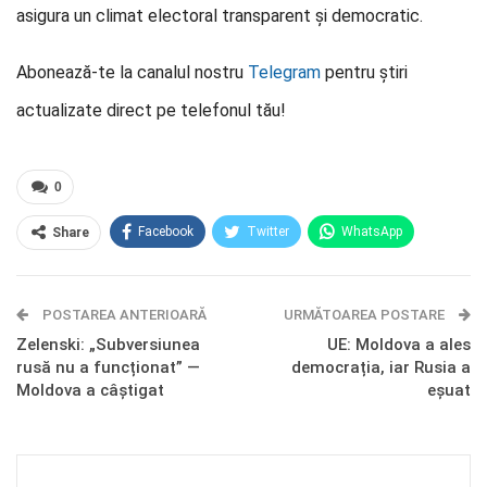
asigura un climat electoral transparent și democratic.
Abonează-te la canalul nostru
Telegram
pentru știri
actualizate direct pe telefonul tău!
0
Facebook
Twitter
WhatsApp
Share
E-mail
Facebook Messenger
POSTAREA ANTERIOARĂ
Telegram
OK.ru
URMĂTOAREA POSTARE
Zelenski: „Subversiunea
UE: Moldova a ales
rusă nu a funcționat” —
democrația, iar Rusia a
Moldova a câștigat
eșuat