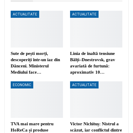
ACTUALITATE
ACTUALITATE
Sute de pești morți,
Linia de înaltă tensiune
descoperiți într-un iaz din
Bălți–Dnestrovsk, grav
Dănceni. Ministerul
avariată de furtună:
Mediului face…
aproximativ 10…
ECONOMIC
ACTUALITATE
TVA mai mare pentru
Victor Nichituș: Nistrul a
HoReCa și produse
scăzut, iar conflictul dintre