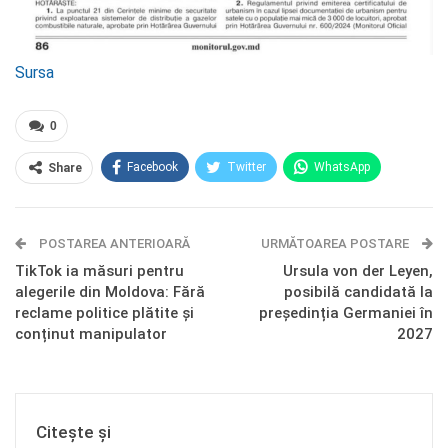
Sursa
0
Facebook
Twitter
WhatsApp
Share
E-mail
Facebook Messenger
POSTAREA ANTERIOARĂ
Telegram
OK.ru
URMĂTOAREA POSTARE
TikTok ia măsuri pentru
Ursula von der Leyen,
alegerile din Moldova: Fără
posibilă candidată la
reclame politice plătite și
președinția Germaniei în
conținut manipulator
2027
Citește și