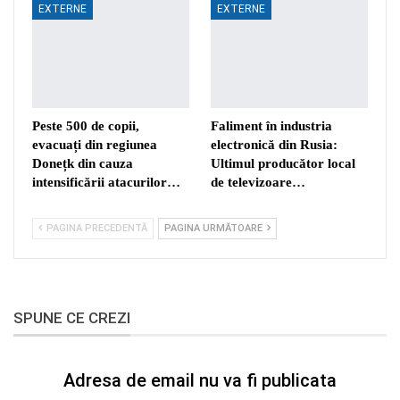
EXTERNE
EXTERNE
Peste 500 de copii,
Faliment în industria
evacuați din regiunea
electronică din Rusia:
Donețk din cauza
Ultimul producător local
intensificării atacurilor…
de televizoare…
PAGINA PRECEDENTĂ
PAGINA URMĂTOARE
SPUNE CE CREZI
Adresa de email nu va fi publicata