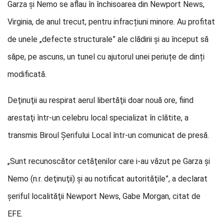
Garza și Nemo se aflau în închisoarea din Newport News,
Virginia, de anul trecut, pentru infracțiuni minore. Au profitat
de unele „defecte structurale” ale clădirii și au început să
săpe, pe ascuns, un tunel cu ajutorul unei periuțe de dinți
modificată.
Deţinuţii au respirat aerul libertăţii doar nouă ore, fiind
arestaţi într-un celebru local specializat în clătite, a
transmis Biroul Şerifului Local într-un comunicat de presă.
„Sunt recunoscător cetăţenilor care i-au văzut pe Garza şi
Nemo (n.r. deţinuţii) şi au notificat autorităţile”, a declarat
şeriful localităţii Newport News, Gabe Morgan, citat de
EFE.