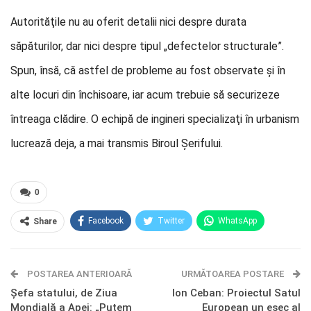
Autorităţile nu au oferit detalii nici despre durata
săpăturilor, dar nici despre tipul „defectelor structurale”.
Spun, însă, că astfel de probleme au fost observate şi în
alte locuri din închisoare, iar acum trebuie să securizeze
întreaga clădire. O echipă de ingineri specializaţi în urbanism
lucrează deja, a mai transmis Biroul Şerifului.
0
Facebook
Twitter
WhatsApp
Share
E-mail
Facebook Messenger
POSTAREA ANTERIOARĂ
Telegram
OK.ru
URMĂTOAREA POSTARE
Șefa statului, de Ziua
Ion Ceban: Proiectul Satul
Mondială a Apei: „Putem
European un eșec al