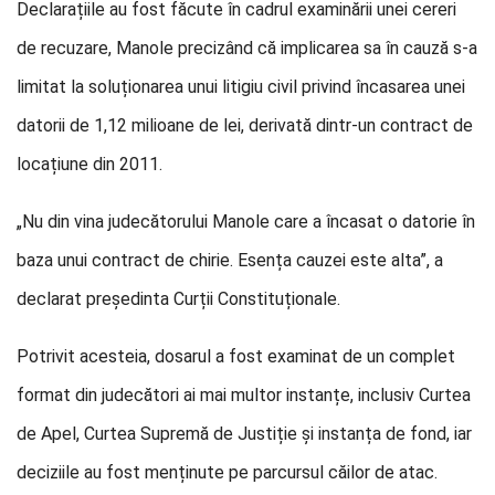
Declarațiile au fost făcute în cadrul examinării unei cereri
de recuzare, Manole precizând că implicarea sa în cauză s-a
limitat la soluționarea unui litigiu civil privind încasarea unei
datorii de 1,12 milioane de lei, derivată dintr-un contract de
locațiune din 2011.
„Nu din vina judecătorului Manole care a încasat o datorie în
baza unui contract de chirie. Esența cauzei este alta”, a
declarat președinta Curții Constituționale.
Potrivit acesteia, dosarul a fost examinat de un complet
format din judecători ai mai multor instanțe, inclusiv Curtea
de Apel, Curtea Supremă de Justiție și instanța de fond, iar
deciziile au fost menținute pe parcursul căilor de atac.