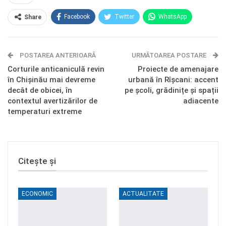
Facebook
Twitter
WhatsApp
Share
E-mail
Facebook Messenger
POSTAREA ANTERIOARĂ
Telegram
OK.ru
URMĂTOAREA POSTARE
Corturile anticaniculă revin
Proiecte de amenajare
în Chișinău mai devreme
urbană în Rîșcani: accent
decât de obicei, în
pe școli, grădinițe și spații
contextul avertizărilor de
adiacente
temperaturi extreme
Citește și
ECONOMIC
ACTUALITATE