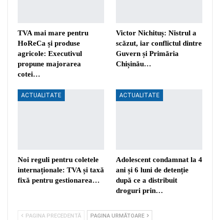
TVA mai mare pentru
Victor Nichituș: Nistrul a
HoReCa și produse
scăzut, iar conflictul dintre
agricole: Executivul
Guvern și Primăria
propune majorarea
Chișinău…
cotei…
ACTUALITATE
ACTUALITATE
Noi reguli pentru coletele
Adolescent condamnat la 4
internaționale: TVA și taxă
ani și 6 luni de detenție
fixă pentru gestionarea…
după ce a distribuit
droguri prin…
PAGINA PRECEDENTĂ
PAGINA URMĂTOARE