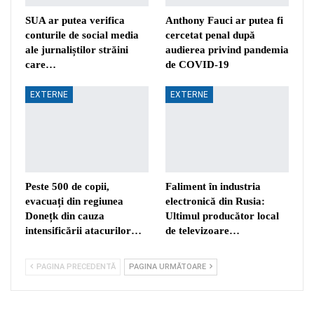
SUA ar putea verifica
Anthony Fauci ar putea fi
conturile de social media
cercetat penal după
ale jurnaliștilor străini
audierea privind pandemia
care…
de COVID-19
EXTERNE
EXTERNE
Peste 500 de copii,
Faliment în industria
evacuați din regiunea
electronică din Rusia:
Donețk din cauza
Ultimul producător local
intensificării atacurilor…
de televizoare…
PAGINA PRECEDENTĂ
PAGINA URMĂTOARE