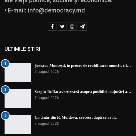
• E-mail:
info@democracy.md
ULTIMILE ȘTIRI
1
Șoseaua Muncești, în proces de reabilitare: muncitorii…
7 august 2026
2
Sergiu Tofilat avertizează asupra posibilei majorări a…
7 august 2026
3
Un tânăr din R. Moldova, cercetat după ce ar fi…
7 august 2026