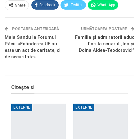
Facebook
Twitter
WhatsApp
Share
E-mail
Facebook Messenger
POSTAREA ANTERIOARĂ
Telegram
OK.ru
URMĂTOAREA POSTARE
Maia Sandu la Forumul
Familia și admiratorii aduc
Păcii: «Extinderea UE nu
flori la scuarul „Ion și
este un act de caritate, ci
Doina Aldea-Teodorovici”
de securitate»
Citește și
EXTERNE
EXTERNE