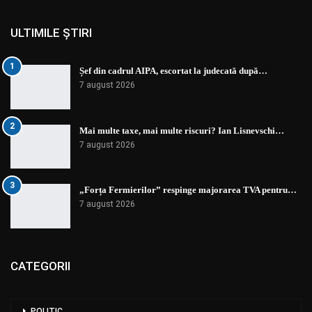
ULTIMILE ȘTIRI
1
Șef din cadrul AIPA, escortat la judecată după…
7 august 2026
2
Mai multe taxe, mai multe riscuri? Ian Lisnevschi…
7 august 2026
3
„Forța Fermierilor” respinge majorarea TVA pentru…
7 august 2026
CATEGORII
POLITIC