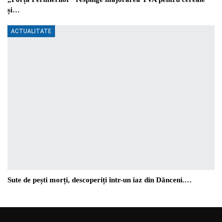
și…
ACTUALITATE
Sute de pești morți, descoperiți într-un iaz din Dănceni.…