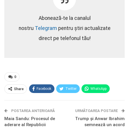
Abonează-te la canalul
nostru
Telegram
pentru știri actualizate
direct pe telefonul tău!
0
Facebook
Twitter
WhatsApp
Share
E-mail
Facebook Messenger
POSTAREA ANTERIOARĂ
Telegram
OK.ru
URMĂTOAREA POSTARE
Maia Sandu: Procesul de
Trump și Anwar Ibrahim
aderare al Republicii
semnează un acord