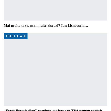
Mai multe taxe, mai multe riscuri? Ian Lisnevschi…
ACTUALITATE
„Forța Fermierilor” respinge majorarea TVA pentru cereale