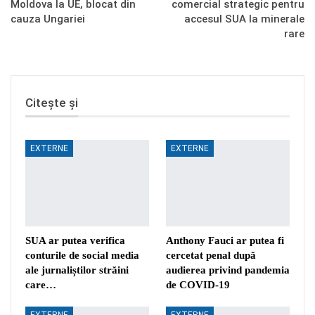
Moldova la UE, blocat din
comercial strategic pentru
cauza Ungariei
accesul SUA la minerale
rare
Citește și
EXTERNE
EXTERNE
SUA ar putea verifica
Anthony Fauci ar putea fi
conturile de social media
cercetat penal după
ale jurnaliștilor străini
audierea privind pandemia
care…
de COVID-19
EXTERNE
EXTERNE