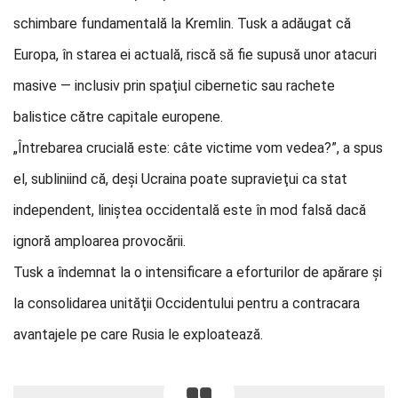
schimbare fundamentală la Kremlin. Tusk a adăugat că
Europa, în starea ei actuală, riscă să fie supusă unor atacuri
masive — inclusiv prin spaţiul cibernetic sau rachete
balistice către capitale europene.
„Întrebarea crucială este: câte victime vom vedea?”, a spus
el, subliniind că, deşi Ucraina poate supravieţui ca stat
independent, liniştea occidentală este în mod falsă dacă
ignoră amploarea provocării.
Tusk a îndemnat la o intensificare a eforturilor de apărare şi
la consolidarea unităţii Occidentului pentru a contracara
avantajele pe care Rusia le exploatează.