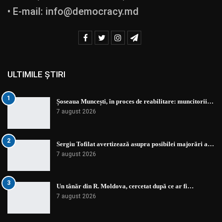
• E-mail:
info@democracy.md
ULTIMILE ȘTIRI
1
Șoseaua Muncești, în proces de reabilitare: muncitorii…
7 august 2026
2
Sergiu Tofilat avertizează asupra posibilei majorări a…
7 august 2026
3
Un tânăr din R. Moldova, cercetat după ce ar fi…
7 august 2026