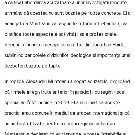
a criticat abordarea acuzatoare a unor investigații recente,
afirmând că acestea nu sunt bazate pe fapte concrete. El a
adăugat că Munteanu va răspunde tuturor întrebărilor și va
clarifica toate aspectele activității sale profesionale.
Recean a încheiat mesajul cu un citat din Jonathan Haidt,
subliniind pericolele diviziunilor ideologice și importanța unei
dezbateri bazate pe fapte.
În replică, Alexandru Munteanu a negat acuzațiile, explicând
că firmele înregistrate anterior în jurisdicții cu regim fiscal
special au fost închise în 2019. El a subliniat că aceste
practici erau comune în mediul de afaceri internațional și că
nu au fost utilizate pentru a sprijini regimuri autoritare.
Munteanu a declarat că va răspunde la toate întrebările și