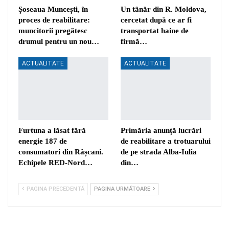
Șoseaua Muncești, în
Un tânăr din R. Moldova,
proces de reabilitare:
cercetat după ce ar fi
muncitorii pregătesc
transportat haine de
drumul pentru un nou…
firmă…
ACTUALITATE
ACTUALITATE
Furtuna a lăsat fără
Primăria anunță lucrări
energie 187 de
de reabilitare a trotuarului
consumatori din Râșcani.
de pe strada Alba-Iulia
Echipele RED-Nord…
din…
PAGINA PRECEDENTĂ
PAGINA URMĂTOARE