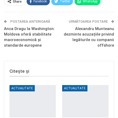
Facebook
Twitter
WhatsApp
Share
E-mail
Facebook Messenger
POSTAREA ANTERIOARĂ
Telegram
OK.ru
URMĂTOAREA POSTARE
Anca Dragu la Washington:
Alexandru Munteanu
Moldova oferă stabilitate
dezminte acuzațiile privind
macroeconomică și
legăturile cu companii
standarde europene
offshore
Citește și
ACTUALITATE
ACTUALITATE