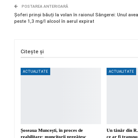
POSTAREA ANTERIOARĂ
Șoferi prinși băuți la volan în raionul Sângerei: Unul ave
peste 1,3 mg/l alcool în aerul expirat
Citește și
ACTUALITATE
ACTUALITATE
Șoseaua Muncești, în proces de
Un tânăr din R
reabilitare: muncitorii pregătesc
ce ar fi transp