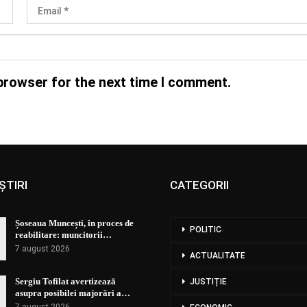
browser for the next time I comment.
ȘTIRI
CATEGORII
Șoseaua Muncești, în proces de
POLITIC
reabilitare: muncitorii…
7 august 2026
ACTUALITATE
Sergiu Tofilat avertizează
JUSTIȚIE
asupra posibilei majorări a…