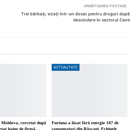
URMĂTOAREA POSTARE
a
Trei bărbați, vizați într-un dosar pentru droguri după
descindere în sectorul Cent
ACTUALITATE
. Moldova, cercetat după
Furtuna a lăsat fără energie 187 de
ortat haine de firmă…
consumatori din Râșcani. Echipele