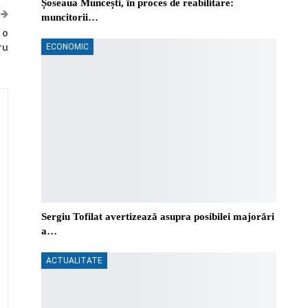
Șoseaua Muncești, în proces de reabilitare:
muncitorii…
 o
ru
ECONOMIC
Sergiu Tofilat avertizează asupra posibilei majorări
a…
ACTUALITATE