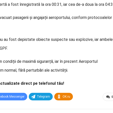
ertă a fost înregistrată la ora 00:31, iar cea de-a doua la ora 04:3
evacuat pasagerii și angajații aeroportului, conform protocoalelor
e, nu au fost depistate obiecte suspecte sau explozive, iar ambele
IGPF.
n condiții de maximă siguranță, iar în prezent Aeroportul
 normal, fără perturbări ale activității.
actualizate direct pe telefonul tău!
cebook Messenger
Telegram
OK.ru