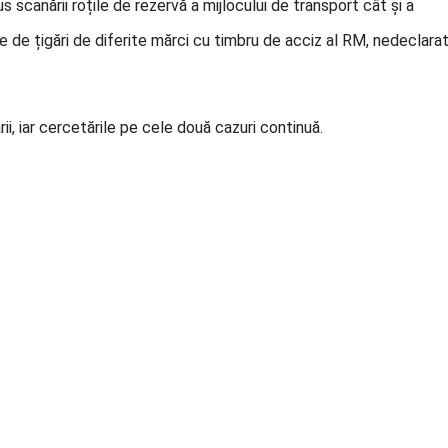
us scanării roțile de rezervă a mijlocului de transport cât și a
te de țigări de diferite mărci cu timbru de acciz al RM, nedeclara
rii, iar cercetările pe cele două cazuri continuă.