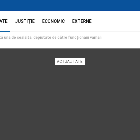
ATE
JUSTIȚIE
ECONOMIC
EXTERNE
nță una de cealaltă, depistate de către funcționarii vamali
ACTUALITATE