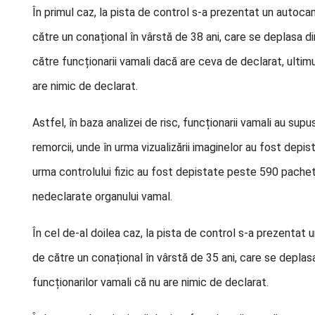
În primul caz, la pista de control s-a prezentat un aut
către un conațional în vârstă de 38 ani, care se deplasa 
către funcționarii vamali dacă are ceva de declarat, ultim
are nimic de declarat.
Astfel, în baza analizei de risc, funcționarii vamali au supu
remorcii, unde în urma vizualizării imaginelor au fost depis
urma controlului fizic au fost depistate peste 590 pachete
nedeclarate organului vamal.
În cel de-al doilea caz, la pista de control s-a prezent
de către un conațional în vârstă de 35 ani, care se depla
funcționarilor vamali că nu are nimic de declarat.