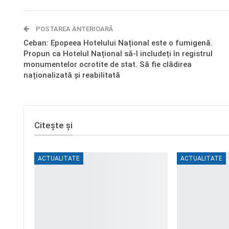
POSTAREA ANTERIOARĂ
Ceban: Epopeea Hotelului Național este o fumigenă.
Propun ca Hotelul Național să-l includeți în registrul
monumentelor ocrotite de stat. Să fie clădirea
naționalizată și reabilitată
Citește și
ACTUALITATE
ACTUALITATE