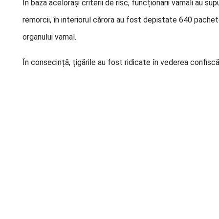
În baza acelorași criterii de risc, funcționarii vamali au sup
remorcii, în interiorul cărora au fost depistate 640 pache
organului vamal.
În consecință, țigările au fost ridicate în vederea confiscă