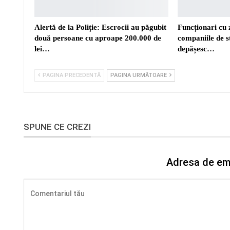
Alertă de la Poliție: Escrocii au păgubit
Funcționari cu 
două persoane cu aproape 200.000 de
companiile de s
lei…
depășesc…
PAGINA PRECEDENTĂ
PAGINA URMĂTOARE
SPUNE CE CREZI
Adresa de ema