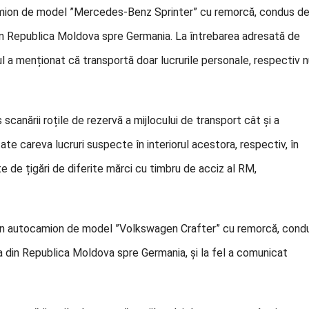
ocamion de model ”Mercedes-Benz Sprinter” cu remorcă, condus d
din Republica Moldova spre Germania. La întrebarea adresată de
ul a menționat că transportă doar lucrurile personale, respectiv 
s scanării roțile de rezervă a mijlocului de transport cât și a
tate careva lucruri suspecte în interiorul acestora, respectiv, în
 de țigări de diferite mărci cu timbru de acciz al RM,
at un autocamion de model ”Volkswagen Crafter” cu remorcă, cond
sa din Republica Moldova spre Germania, și la fel a comunicat