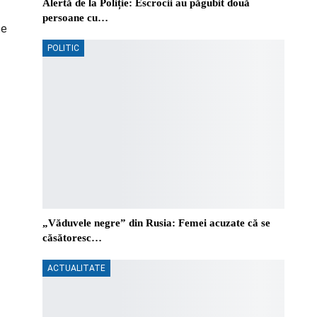
Alertă de la Poliție: Escrocii au păgubit două
persoane cu…
te
POLITIC
„Văduvele negre” din Rusia: Femei acuzate că se
căsătoresc…
ACTUALITATE