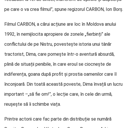
pe care o va crea filmul”, spune regizorul CARBON, Ion Borș.
Filmul CARBON, a cărui acțiune are loc în Moldova anului
1992, în nemijlocita apropiere de zonele „fierbinți” ale
conflictului de pe Nistru, povestește istoria unui tânăr
tractorist, Dima, care pornește într-o aventură absurdă,
plină de situații penibile, în care eroul se ciocnește de
indiferența, goana după profit și prostia oamenilor care îl
înconjoară. Din toată această poveste, Dima învață un lucru
important –„să fie om!”, o lecție care, în cele din urmă,
reușește să îi schimbe viața.
Printre actorii care fac parte din distribuție se numără