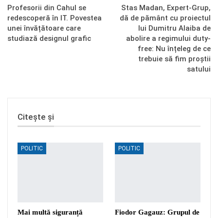
Profesorii din Cahul se
Stas Madan, Expert-Grup,
redescoperă în IT. Povestea
dă de pământ cu proiectul
unei învățătoare care
lui Dumitru Alaiba de
studiază designul grafic
abolire a regimului duty-
free: Nu înțeleg de ce
trebuie să fim proștii
satului
Citește și
POLITIC
POLITIC
Mai multă siguranță
Fiodor Gagauz: Grupul de