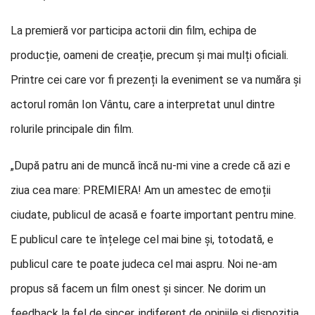
La premieră vor participa actorii din film, echipa de
producție, oameni de creație, precum și mai mulți oficiali.
Printre cei care vor fi prezenți la eveniment se va număra și
actorul român Ion Vântu, care a interpretat unul dintre
rolurile principale din film.
„După patru ani de muncă încă nu-mi vine a crede că azi e
ziua cea mare: PREMIERA! Am un amestec de emoții
ciudate, publicul de acasă e foarte important pentru mine.
E publicul care te înțelege cel mai bine și, totodată, e
publicul care te poate judeca cel mai aspru. Noi ne-am
propus să facem un film onest și sincer. Ne dorim un
feedback la fel de sincer, indiferent de opiniile și dispoziția