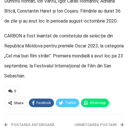
Dumitru Roman, Ion Vântu, Igor Caras-Romanov, Adriana
Bîtcă, Constantin Haret și Ion Coșeru. Filmările au durat 36
de zile și au avut loc în perioada august-octombrie 2020.
CARBON a fost înaintat de comitetului de selecție din
Republica Moldova pentru premiile Oscar 2023, la categoria
„Cel mai bun film străin”. Premiera mondială a avut loc pe 23
septembrie, la Festivalul Internațional de Film din San
Sebastian.
0
Facebook
Twitter
WhatsApp
Share
E-mail
Facebook Messenger
POSTAREA ANTERIOARĂ
Telegram
OK.ru
URMĂTOAREA POSTARE