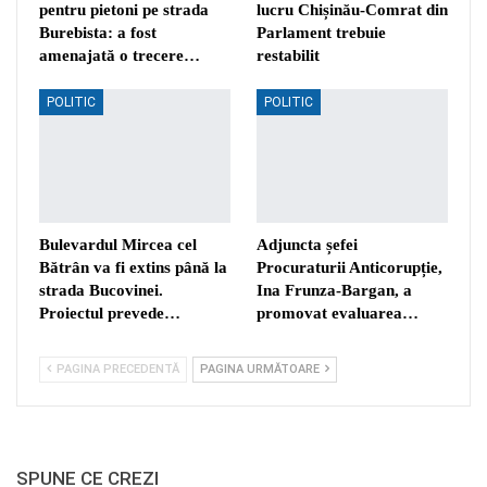
pentru pietoni pe strada
lucru Chișinău-Comrat din
Burebista: a fost
Parlament trebuie
amenajată o trecere…
restabilit
POLITIC
POLITIC
Bulevardul Mircea cel
Adjuncta șefei
Bătrân va fi extins până la
Procuraturii Anticorupție,
strada Bucovinei.
Ina Frunza-Bargan, a
Proiectul prevede…
promovat evaluarea…
PAGINA PRECEDENTĂ
PAGINA URMĂTOARE
SPUNE CE CREZI