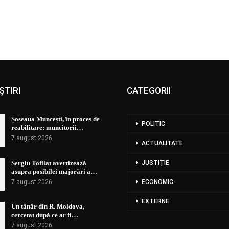
ȘTIRI
CATEGORII
Șoseaua Muncești, în proces de
POLITIC
reabilitare: muncitorii…
7 august 2026
ACTUALITATE
Sergiu Tofilat avertizează
JUSTIȚIE
asupra posibilei majorări a…
7 august 2026
ECONOMIC
EXTERNE
Un tânăr din R. Moldova,
cercetat după ce ar fi…
7 august 2026