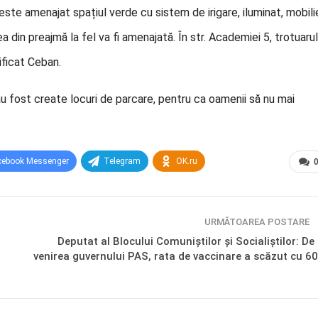
ste amenajat spațiul verde cu sistem de irigare, iluminat, mobili
 din preajmă la fel va fi amenajată. În str. Academiei 5, trotuarul
ificat Ceban.
au fost create locuri de parcare, pentru ca oamenii să nu mai
cebook Messenger
Telegram
OK.ru
URMĂTOAREA POSTARE
Deputat al Blocului Comuniștilor și Socialiștilor: De 
venirea guvernului PAS, rata de vaccinare a scăzut cu 6