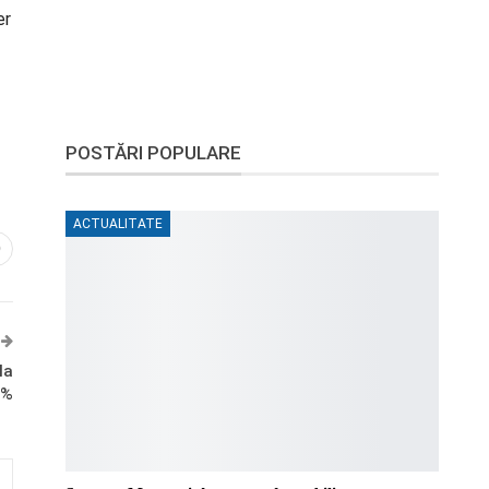
er
POSTĂRI POPULARE
ACTUALITATE
0
la
0%