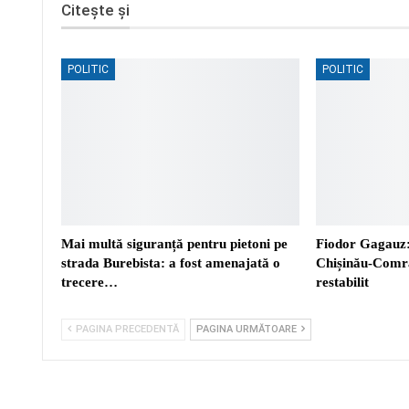
Citește și
POLITIC
POLITIC
Mai multă siguranță pentru pietoni pe
Fiodor Gagauz:
strada Burebista: a fost amenajată o
Chișinău-Comra
trecere…
restabilit
PAGINA PRECEDENTĂ
PAGINA URMĂTOARE