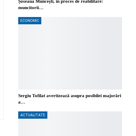
Șoseaua Muncești, în proces de reabilitare:
muncitorii…
ECONOMIC
Sergiu Tofilat avertizează asupra posibilei majorări
a…
ACTUALITATE