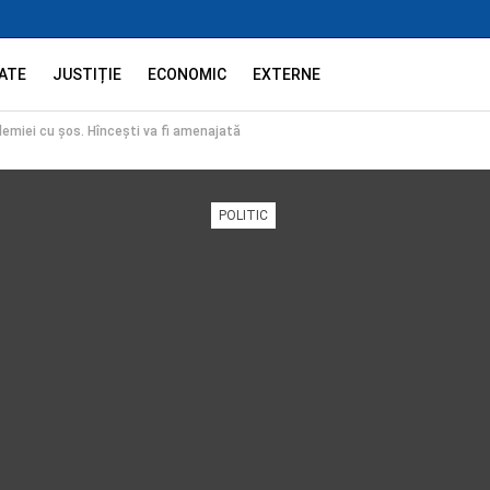
ATE
JUSTIȚIE
ECONOMIC
EXTERNE
ademiei cu şos. Hînceşti va fi amenajată
POLITIC