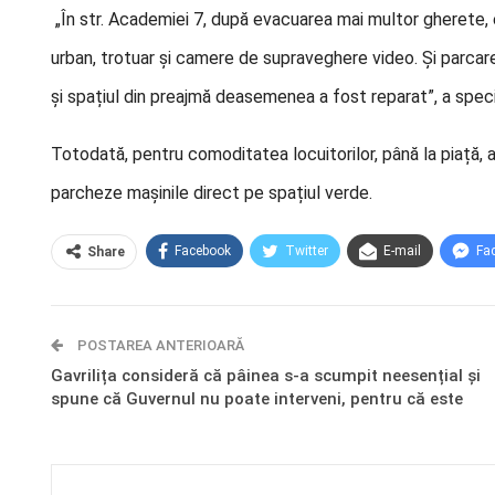
„În str. Academiei 7, după evacuarea mai multor gherete, e
urban, trotuar şi camere de supraveghere video. Şi parcarea
și spațiul din preajmă deasemenea a fost reparat”, a spec
Totodată, pentru comoditatea locuitorilor, până la piață, 
parcheze mașinile direct pe spațiul verde.
Facebook
Twitter
E-mail
Fa
Share
POSTAREA ANTERIOARĂ
Gavrilița consideră că pâinea s-a scumpit neesențial și
spune că Guvernul nu poate interveni, pentru că este