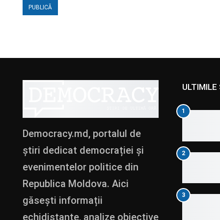
ULTIMILE 
1
Democracy.md, portalul de
știri dedicat democrației și
2
evenimentelor politice din
Republica Moldova. Aici
3
găsești informații
echidistante, analize obiective