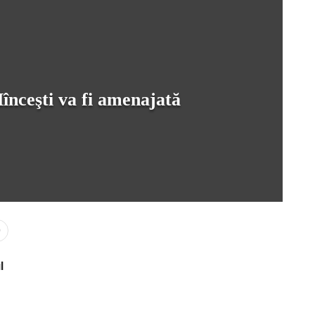
Hînceşti va fi amenajată
0
l