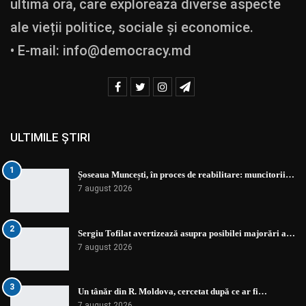
ultimă oră, care explorează diverse aspecte
ale vieții politice, sociale și economice.
• E-mail:
info@democracy.md
ULTIMILE ȘTIRI
1
Șoseaua Muncești, în proces de reabilitare: muncitorii…
7 august 2026
2
Sergiu Tofilat avertizează asupra posibilei majorări a…
7 august 2026
3
Un tânăr din R. Moldova, cercetat după ce ar fi…
7 august 2026