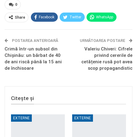
0
Facebook
Twitter
WhatsApp
Share
E-mail
Facebook Messenger
POSTAREA ANTERIOARĂ
Telegram
OK.ru
URMĂTOAREA POSTARE
Crimă într-un subsol din
Valeriu Chiveri: Cifrele
Chișinău: un bărbat de 40
privind cererile de
de ani riscă până la 15 ani
cetățenie rusă pot avea
de închisoare
scop propagandistic
Citește și
EXTERNE
EXTERNE