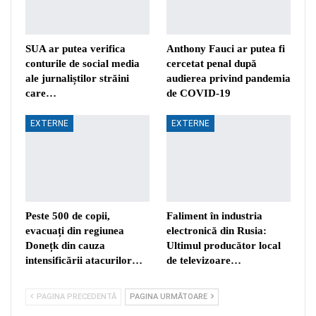
SUA ar putea verifica
Anthony Fauci ar putea fi
conturile de social media
cercetat penal după
ale jurnaliștilor străini
audierea privind pandemia
care…
de COVID-19
EXTERNE
EXTERNE
Peste 500 de copii,
Faliment în industria
evacuați din regiunea
electronică din Rusia:
Donețk din cauza
Ultimul producător local
intensificării atacurilor…
de televizoare…
PAGINA PRECEDENTĂ
PAGINA URMĂTOARE