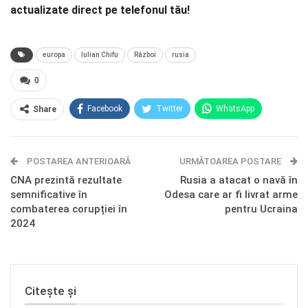
actualizate direct pe telefonul tău!
europa
Iulian Chifu
Război
rusia
0
Facebook
Twitter
WhatsApp
Share
E-mail
Facebook Messenger
POSTAREA ANTERIOARĂ
Telegram
OK.ru
URMĂTOAREA POSTARE
CNA prezintă rezultate
Rusia a atacat o navă în
semnificative în
Odesa care ar fi livrat arme
combaterea corupției în
pentru Ucraina
2024
Citește și