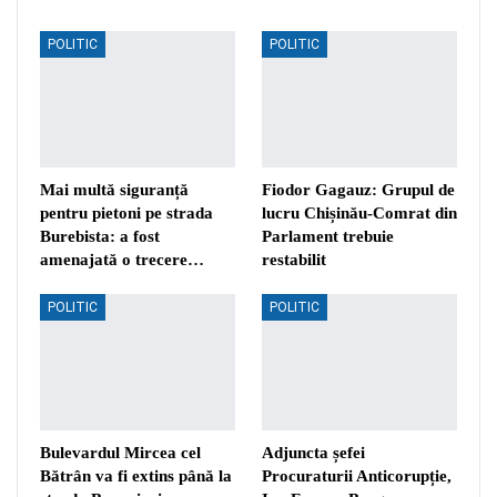
POLITIC
POLITIC
Mai multă siguranță
Fiodor Gagauz: Grupul de
pentru pietoni pe strada
lucru Chișinău-Comrat din
Burebista: a fost
Parlament trebuie
amenajată o trecere…
restabilit
POLITIC
POLITIC
Bulevardul Mircea cel
Adjuncta șefei
Bătrân va fi extins până la
Procuraturii Anticorupție,