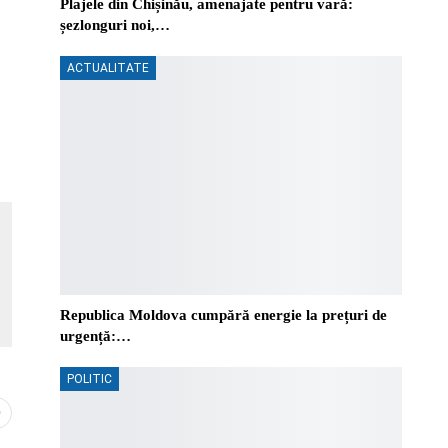
Plajele din Chișinău, amenajate pentru vară:
șezlonguri noi,…
ACTUALITATE
Republica Moldova cumpără energie la prețuri de
urgență:…
POLITIC
0