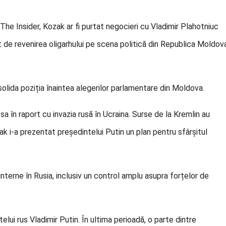
 The Insider, Kozak ar fi purtat negocieri cu Vladimir Plahotniuc
ut de revenirea oligarhului pe scena politică din Republica Moldov
nsolida poziția înaintea alegerilor parlamentare din Moldova.
a sa în raport cu invazia rusă în Ucraina. Surse de la Kremlin au
k i-a prezentat președintelui Putin un plan pentru sfârșitul
terne în Rusia, inclusiv un control amplu asupra forțelor de
telui rus Vladimir Putin. În ultima perioadă, o parte dintre