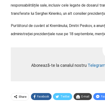
responsabilitățile sale, inclusiv cele legate de dosarul tra
transferate lui Serghei Kirienko, un alt consilier prezidenția
Purtătorul de cuvânt al Kremlinului, Dmitri Peskov, a anunț
administrației prezidențiale ruse pe 18 septembrie, mențio
Abonează-te la canalul nostru
Telegra
Facebook
Twitter
E-mail
Fa
Share