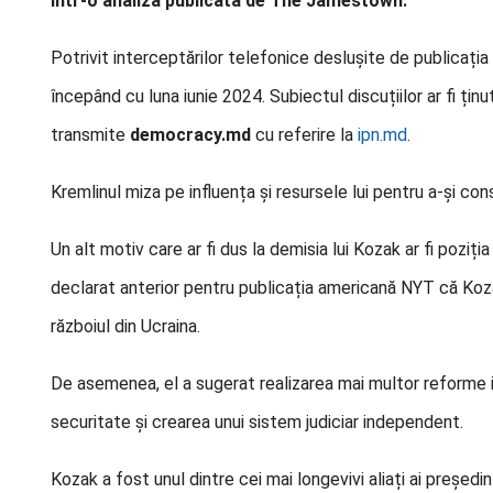
într-o analiză publicată de The Jamestown.
Potrivit interceptărilor telefonice deslușite de publicația
începând cu luna iunie 2024. Subiectul discuțiilor ar fi țin
transmite
democracy.md
cu referire la
ipn.md
.
Kremlinul miza pe influența și resursele lui pentru a-și co
Un alt motiv care ar fi dus la demisia lui Kozak ar fi poziți
declarat anterior pentru publicația americană NYT că Koza
războiul din Ucraina.
De asemenea, el a sugerat realizarea mai multor reforme in
securitate și crearea unui sistem judiciar independent.
Kozak a fost unul dintre cei mai longevivi aliați ai președin