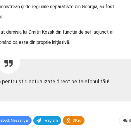
nsnistrean și de regiunile separatiste din Georgia, au fost
l.
at demisia lui Dmitri Kozak din funcția de șef-adjunct al
nând că este din proprie inițiativă.
m
pentru știri actualizate direct pe telefonul tău!
cebook Messenger
Telegram
OK.ru