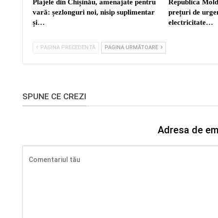
Plajele din Chișinău, amenajate pentru
Republica Mold
vară: șezlonguri noi, nisip suplimentar
prețuri de urgen
și…
electricitate…
PAGINA PRECEDENTĂ
PAGINA URMĂTOARE
SPUNE CE CREZI
Adresa de ema