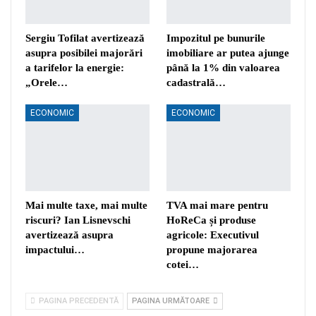
Sergiu Tofilat avertizează
Impozitul pe bunurile
asupra posibilei majorări
imobiliare ar putea ajunge
a tarifelor la energie:
până la 1% din valoarea
„Orele…
cadastrală…
ECONOMIC
ECONOMIC
Mai multe taxe, mai multe
TVA mai mare pentru
riscuri? Ian Lisnevschi
HoReCa și produse
avertizează asupra
agricole: Executivul
impactului…
propune majorarea
cotei…
PAGINA PRECEDENTĂ
PAGINA URMĂTOARE