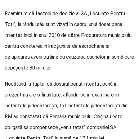
Reamintim că factorii de decizie ai SA „Locuințe Pentru
Toți”, la rândul său sunt vizați în cadrul unui dosar penal
intentat încă în anul 2010 de către Procuratura municipiului
pentru comiterea infracțiunilor de escrocherie și
delapidarea averii străine cu cauzarea daunelor în sumă care
depășește 80 mln lei.
Necătând la faptul că dosarul penal intentat până în
prezent nu are o finalitate, aflându-se în examinare în
instanțele judecătorești, tot instanțele judecătorești din
RM au constatat că Primăria municipiului Chișinău este
obligată să compenseze „venit ratat” companiei SA
„Locuințe Pentru Toți” în sumă de 17,1 mln lei.