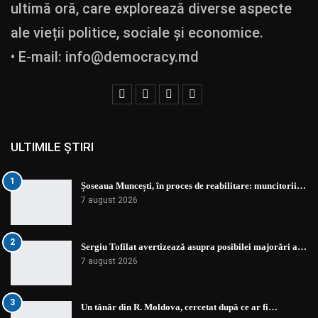
ultimă oră, care explorează diverse aspecte
ale vieții politice, sociale și economice.
• E-mail:
info@democracy.md
ULTIMILE ȘTIRI
1
Șoseaua Muncești, în proces de reabilitare: muncitorii…
7 august 2026
2
Sergiu Tofilat avertizează asupra posibilei majorări a…
7 august 2026
3
Un tânăr din R. Moldova, cercetat după ce ar fi…