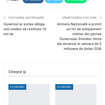
Share
E-mail
Facebook Messenger
POSTAREA ANTERIOARĂ
Telegram
OK.ru
URMĂTOAREA POSTARE
Guvernul ar putea obliga
Armata Naţională a primit
unii medici să restituie 16
un lot de echipament
mii lei
militar din partea
Guvernului Statelor Unite
ale Americii în valoare de 5
milioane de dolari SUA
Citește și
ECONOMIC
ECONOMIC