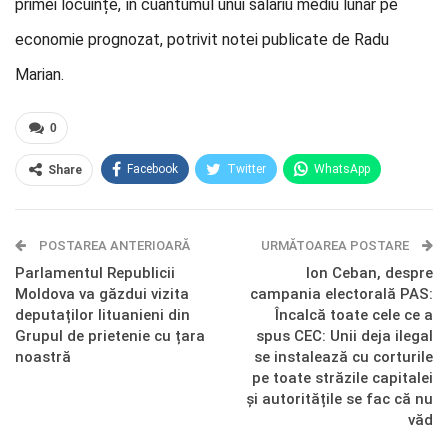
primei locuințe, în cuantumul unui salariu mediu lunar pe
economie prognozat, potrivit notei publicate de Radu
Marian.
0
Facebook
Twitter
WhatsApp
Share
E-mail
Facebook Messenger
POSTAREA ANTERIOARĂ
Telegram
OK.ru
URMĂTOAREA POSTARE
Parlamentul Republicii
Ion Ceban, despre
Moldova va găzdui vizita
campania electorală PAS:
deputaților lituanieni din
Încalcă toate cele ce a
Grupul de prietenie cu țara
spus CEC: Unii deja ilegal
noastră
se instalează cu corturile
pe toate străzile capitalei
și autoritățile se fac că nu
văd