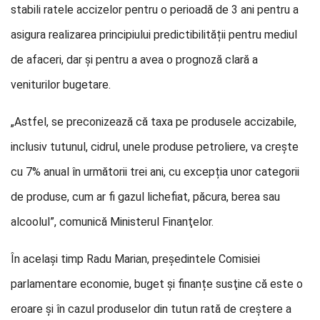
stabili ratele accizelor pentru o perioadă de 3 ani pentru a
asigura realizarea principiului predictibilității pentru mediul
de afaceri, dar și pentru a avea o prognoză clară a
veniturilor bugetare.
„Astfel, se preconizează că taxa pe produsele accizabile,
inclusiv tutunul, cidrul, unele produse petroliere, va crește
cu 7% anual în următorii trei ani, cu excepția unor categorii
de produse, cum ar fi gazul lichefiat, păcura, berea sau
alcoolul”, comunică Ministerul Finanţelor.
În acelaşi timp Radu Marian, preşedintele Comisiei
parlamentare economie, buget și finanțe susţine că este o
eroare şi în cazul produselor din tutun rată de creștere a