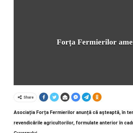
Forța Fermierilor ameni
Share
Asociația Forța Fermierilor anunță că așteaptă, în ter
revendicările agricultorilor, formulate anterior în ca