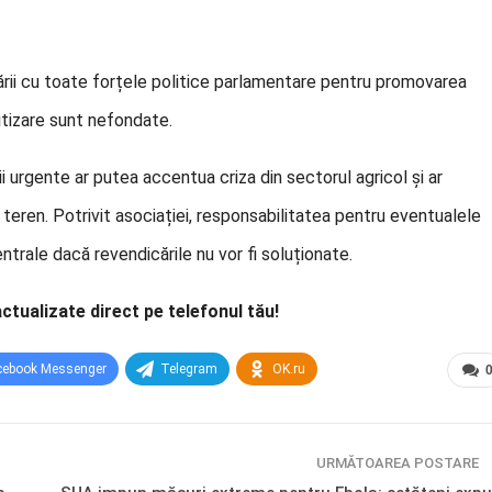
rii cu toate forțele politice parlamentare pentru promovarea
litizare sunt nefondate.
ii urgente ar putea accentua criza din sectorul agricol și ar
in teren. Potrivit asociației, responsabilitatea pentru eventualele
ntrale dacă revendicările nu vor fi soluționate.
actualizate direct pe telefonul tău!
cebook Messenger
Telegram
OK.ru
URMĂTOAREA POSTARE