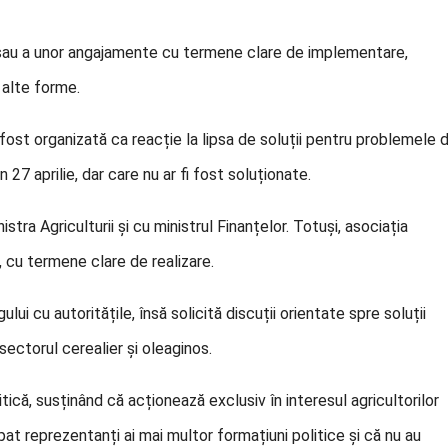
e sau a unor angajamente cu termene clare de implementare,
 alte forme.
 fost organizată ca reacție la lipsa de soluții pentru problemele d
 27 aprilie, dar care nu ar fi fost soluționate.
stra Agriculturii și cu ministrul Finanțelor. Totuși, asociația
 cu termene clare de realizare.
ui cu autoritățile, însă solicită discuții orientate spre soluții
n sectorul cerealier și oleaginos.
itică, susținând că acționează exclusiv în interesul agricultorilor
ipat reprezentanți ai mai multor formațiuni politice și că nu au