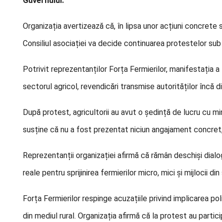
Guvernului.
Organizația avertizează că, în lipsa unor acțiuni concret
Consiliul asociației va decide continuarea protestelor sub
Potrivit reprezentanților Forța Fermierilor, manifestația a
sectorul agricol, revendicări transmise autorităților încă din
După protest, agricultorii au avut o ședință de lucru cu mini
susține că nu a fost prezentat niciun angajament concret,
Reprezentanții organizației afirmă că rămân deschiși dialogul
reale pentru sprijinirea fermierilor micro, mici și mijlocii di
Forța Fermierilor respinge acuzațiile privind implicarea pol
din mediul rural. Organizația afirmă că la protest au partic