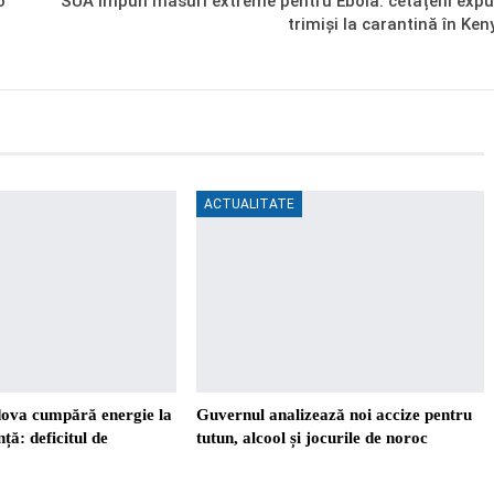
o
SUA impun măsuri extreme pentru Ebola: cetățeni expu
trimiși la carantină în Ken
ACTUALITATE
ova cumpără energie la
Guvernul analizează noi accize pentru
ță: deficitul de
tutun, alcool și jocurile de noroc