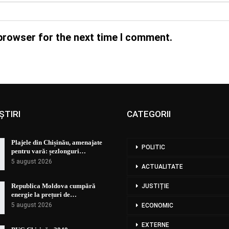
browser for the next time I comment.
ȘTIRI
CATEGORII
Plajele din Chișinău, amenajate
POLITIC
pentru vară: șezlonguri…
5 august 2026
ACTUALITATE
Republica Moldova cumpără
JUSTIȚIE
energie la prețuri de…
5 august 2026
ECONOMIC
EXTERNE