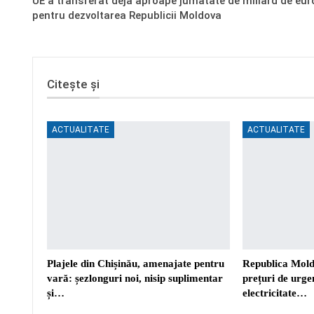
UE a transferat deja aproape jumătate de miliard de eur
pentru dezvoltarea Republicii Moldova
Citește și
ACTUALITATE
ACTUALITATE
Plajele din Chișinău, amenajate pentru
Republica Mold
vară: șezlonguri noi, nisip suplimentar
prețuri de urgen
și…
electricitate…