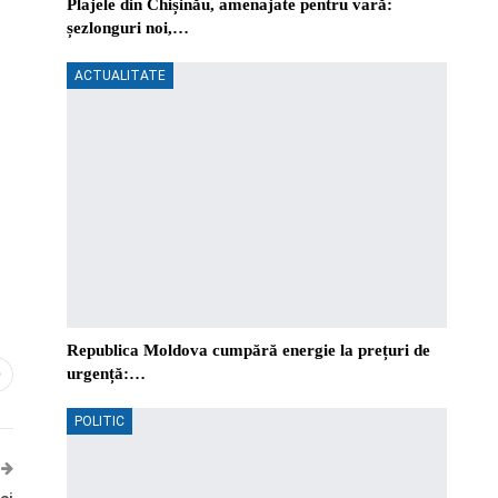
Plajele din Chișinău, amenajate pentru vară:
șezlonguri noi,…
ACTUALITATE
Republica Moldova cumpără energie la prețuri de
urgență:…
0
POLITIC