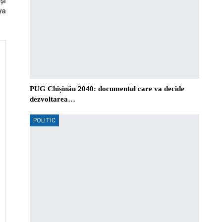
și
ya
PUG Chișinău 2040: documentul care va decide
dezvoltarea…
POLITIC